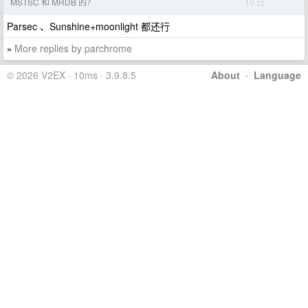
10 日
MSTSC 和 MRDB 的？
Parsec 、Sunshine+moonlight 都还行
More replies by parchrome
»
© 2026 V2EX · 10ms · 3.9.8.5
About
·
Language