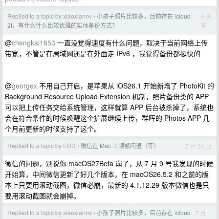
Replied to a topic by xiaoxiannv
小孩子照片比较多，目前存在 icloud
5 天
›
前
2t，有什么什么比较优雅的实体备份方式？
@
chengkai1853
一直没觉得速度有什么问题，取决于当前网络上传
带宽，不管是在局域网还是在外面走 IPv6 ，我觉得备份都挺快的
@
georgex
不用自己开启，是苹果从 iOS26.1 开始新增了 PhotoKit 的
Background Resource Upload Extension 机制，照片备份类的 APP
可以把上传任务交给系统管理，这样就算 APP 后台被杀掉了，系统也
会在符合条件的时候唤醒这个扩展继续上传，群晖的 Photos APP 几
个月前更新的时候支持了这个。
Replied to a topic by EDD
微信在 Mac 上频繁闪退（等）
7 月 31 日
›
微信的问题，别说你 macOS27Beta 崩了，从 7 月 9 号我发现的时候
开始算，中间微信更新了好几个版本，在 macOS26.5.2 和之前的版
本上只要用滚动截图，微信必崩，最新的 4.1.12.29 版本微信也是只
要用滚动截图就会崩掉。
Replied to a topic by xiaoxiannv
小孩子照片比较多，目前存在 icloud
7 月
›