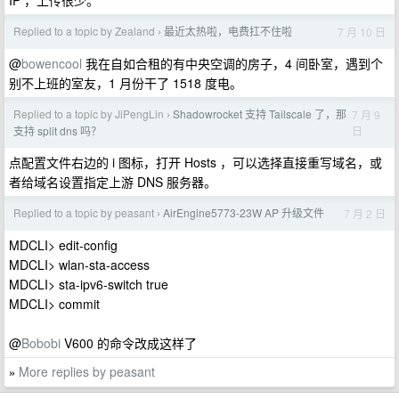
IP ，上传很少。
Replied to a topic by Zealand
最近太热啦，电费扛不住啦
7 月 10 日
›
@
bowencool
我在自如合租的有中央空调的房子，4 间卧室，遇到个
别不上班的室友，1 月份干了 1518 度电。
Replied to a topic by JiPengLin
Shadowrocket 支持 Tailscale 了，那
7 月 9
›
日
支持 split dns 吗？
点配置文件右边的 i 图标，打开 Hosts ，可以选择直接重写域名，或
者给域名设置指定上游 DNS 服务器。
Replied to a topic by peasant
AirEngine5773-23W AP 升级文件
7 月 2 日
›
MDCLI> edit-config
MDCLI> wlan-sta-access
MDCLI> sta-ipv6-switch true
MDCLI> commit
@
Bobobi
V600 的命令改成这样了
More replies by peasant
»