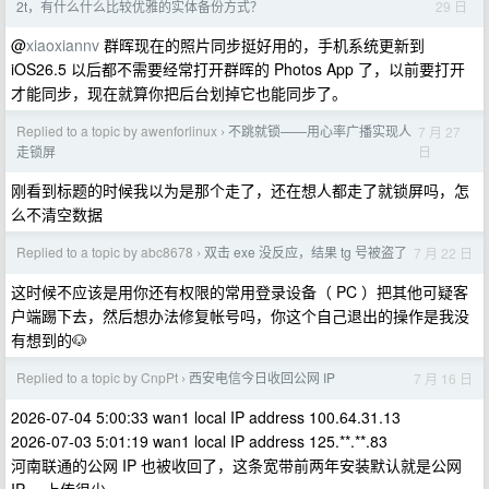
29 日
2t，有什么什么比较优雅的实体备份方式？
@
xiaoxiannv
群晖现在的照片同步挺好用的，手机系统更新到
iOS26.5 以后都不需要经常打开群晖的 Photos App 了，以前要打开
才能同步，现在就算你把后台划掉它也能同步了。
Replied to a topic by awenforlinux
不跳就锁——用心率广播实现人
7 月 27
›
日
走锁屏
刚看到标题的时候我以为是那个走了，还在想人都走了就锁屏吗，怎
么不清空数据
Replied to a topic by abc8678
双击 exe 没反应，结果 tg 号被盗了
7 月 22 日
›
这时候不应该是用你还有权限的常用登录设备（ PC ）把其他可疑客
户端踢下去，然后想办法修复帐号吗，你这个自己退出的操作是我没
有想到的🐶
Replied to a topic by CnpPt
西安电信今日收回公网 IP
7 月 16 日
›
2026-07-04 5:00:33 wan1 local IP address 100.64.31.13
2026-07-03 5:01:19 wan1 local IP address 125.**.**.83
河南联通的公网 IP 也被收回了，这条宽带前两年安装默认就是公网