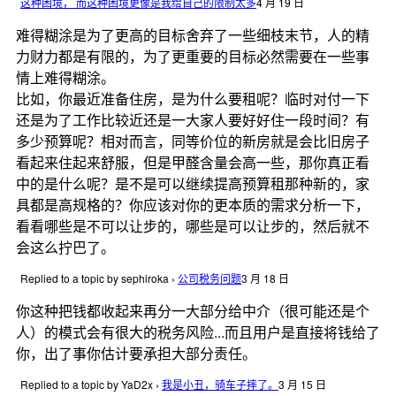
这种困境， 而这种困境更像是我给自己的限制太多
4 月 19 日
难得糊涂是为了更高的目标舍弃了一些细枝末节，人的精
力财力都是有限的，为了更重要的目标必然需要在一些事
情上难得糊涂。
比如，你最近准备住房，是为什么要租呢？临时对付一下
还是为了工作比较近还是一大家人要好好住一段时间？有
多少预算呢？相对而言，同等价位的新房就是会比旧房子
看起来住起来舒服，但是甲醛含量会高一些，那你真正看
中的是什么呢？是不是可以继续提高预算租那种新的，家
具都是高规格的？你应该对你的更本质的需求分析一下，
看看哪些是不可以让步的，哪些是可以让步的，然后就不
会这么拧巴了。
Replied to a topic by sephiroka
›
公司税务问题
3 月 18 日
你这种把钱都收起来再分一大部分给中介（很可能还是个
人）的模式会有很大的税务风险...而且用户是直接将钱给了
你，出了事你估计要承担大部分责任。
Replied to a topic by YaD2x
›
我是小丑，骑车子摔了。
3 月 15 日