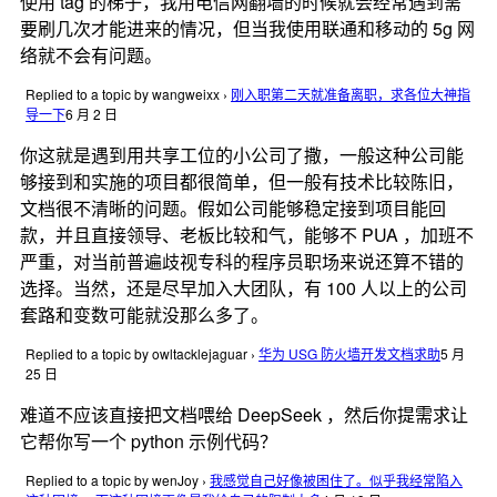
使用 tag 的梯子，我用电信网翻墙的时候就会经常遇到需
要刷几次才能进来的情况，但当我使用联通和移动的 5g 网
络就不会有问题。
Replied to a topic by wangweixx
›
刚入职第二天就准备离职，求各位大神指
导一下
6 月 2 日
你这就是遇到用共享工位的小公司了撒，一般这种公司能
够接到和实施的项目都很简单，但一般有技术比较陈旧，
文档很不清晰的问题。假如公司能够稳定接到项目能回
款，并且直接领导、老板比较和气，能够不 PUA ，加班不
严重，对当前普遍歧视专科的程序员职场来说还算不错的
选择。当然，还是尽早加入大团队，有 100 人以上的公司
套路和变数可能就没那么多了。
Replied to a topic by owltacklejaguar
›
华为 USG 防火墙开发文档求助
5 月
25 日
难道不应该直接把文档喂给 DeepSeek ，然后你提需求让
它帮你写一个 python 示例代码？
Replied to a topic by wenJoy
›
我感觉自己好像被困住了。似乎我经常陷入