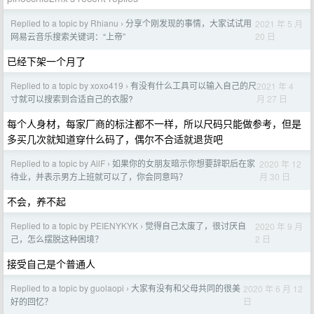
Replied to a topic by Rhianu
分享个刚发现的事情，大家试试用
2021 年 5 月
›
20 日
网易云音乐搜索关键词：“上帝”
已经下架一个月了
Replied to a topic by xoxo419
有没有什么工具可以输入自己的尺
2021 年 4
›
月 27 日
寸就可以搜索到合适自己的衣服?
每个人身材，每家厂商的标注都不一样，所以尺码只能做参考，但是
多买几次就知道穿什么码了，偶尔不合适就退货吧
Replied to a topic by AilF
如果你的女朋友暗示你想要辞职后在家
2020 年 12
›
月 30 日
待业，并表示男方上班就可以了，你会同意吗？
不会，养不起
Replied to a topic by PEIENYKYK
觉得自己太废了，很讨厌自
2020 年 9 月
›
2 日
己，怎么摆脱这种困境？
接受自己是个普通人
Replied to a topic by guolaopi
大家有没有和父母共同的很美
2020 年 6 月 12
›
日
好的回忆？