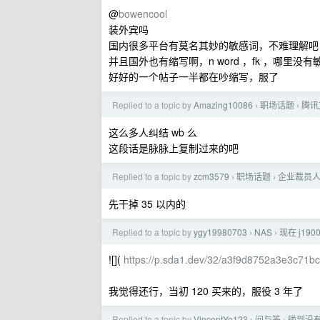
@
bowencool
装外宾吗
国内很多平台有莫名其妙的敏感词，不难理解吧
并且国外也有缩写啊，n word ，fk ，哪里没
好好的一个帖子一半都在吵缩写，服了
Replied to a topic by
Amazing10086
职场话题
腾讯
›
›
这么多人纠结 wb 么
这段话是脉脉上复制过来的吧
Replied to a topic by
zcm3579
职场话题
企业裁员
›
›
先干掉 35 以内的
Replied to a topic by
ygy19980703
NAS
现在 j19
›
›
![](
https://p.sda1.dev/32/a3f9d8752a3e3c71
我觉得还行，当初 120 买来的，服役 3 年了
Replied to a topic by
VincentYe123
问与答
碰到没