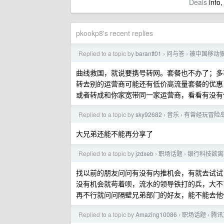
Deals
info,
pkookp8's recent replies
Replied to a topic by
barantt01
问与答
被中国移动
›
›
曲线救国，就说要携号转网。套餐也不办了；多
转去别的运营商可能还有低价高流量套餐的优惠
或者转成和你家宽带同一家运营商，看看有没有
Replied to a topic by
sky92682
音乐
有曾经玩冒险
›
›
大兄弟还能不能再分享了
Replied to a topic by
jzdxeb
职场话题
银行科技欲离
›
›
找以前的朋友问问有没有内推机会，有就去试试
没有机会就苟着呗，流水的领导铁打的兵，大不
再不行就问问隔壁兄弟部门的好友，能不能去他
Replied to a topic by
Amazing10086
职场话题
腾讯
›
›