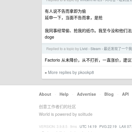
›
›
有人说不告而拿即为偷
延申一下，当面不告而拿，是抢
我同事经常偷、抢我的纸巾。我至今没和他们法
doge
Replied to a topic by
Livid
Steam
最近发现了一个我童
›
›
Factorio 从未降价，从不打折，一直涨价，建
More replies by pkookp8
»
About
·
Help
·
Advertise
·
Blog
·
API
创意工作者们的社区
World is powered by solitude
VERSION: 3.9.8.5 · 9ms ·
UTC 14:19
·
PVG 22:19
·
LAX 07