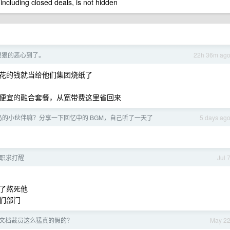
 including closed deals, is not hidden
狠狠的恶心到了。
22h 36m ag
花的钱就当给他们集团烧纸了
便宜的融合套餐，从宽带费这里省回来
岛的小伙伴嘛？分享一下回忆中的 BGM，自己听了一天了
5 days ag
职求打醒
Jul 
了熬死他
们部门
文档裁员这么猛真的假的？
May 2