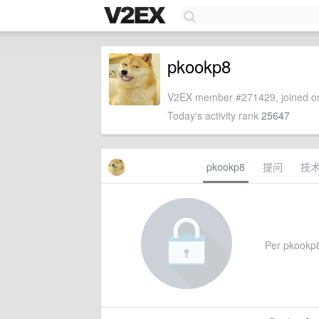
pkookp8
V2EX member #271429, joined on
Today's activity rank
25647
pkookp8
提问
技
Per pkookp8'