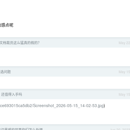
有敏感点呢
文档裁员这么猛真的假的？
May 2
人选问题
May 1
00 还值得入手吗
May 1
bcce693015ca5db2/Screenshot_2026-05-15_14-02-53.jpg
)
有边界感的同事你们怎么处理
Jun 20, 202