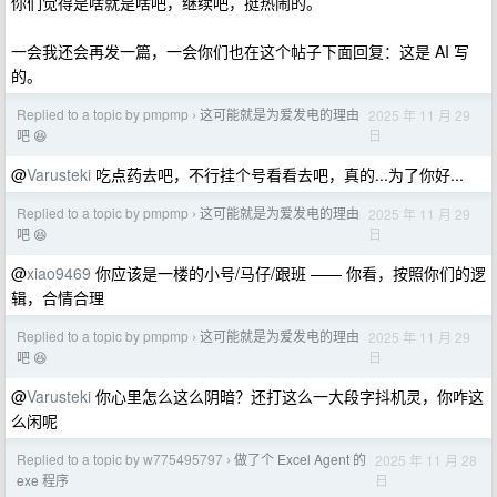
你们觉得是啥就是啥吧，继续吧，挺热闹的。
一会我还会再发一篇，一会你们也在这个帖子下面回复：这是 AI 写
的。
Replied to a topic by pmpmp
这可能就是为爱发电的理由
2025 年 11 月 29
›
日
吧 😆
@
Varusteki
吃点药去吧，不行挂个号看看去吧，真的...为了你好...
Replied to a topic by pmpmp
这可能就是为爱发电的理由
2025 年 11 月 29
›
日
吧 😆
@
xiao9469
你应该是一楼的小号/马仔/跟班 —— 你看，按照你们的逻
辑，合情合理
Replied to a topic by pmpmp
这可能就是为爱发电的理由
2025 年 11 月 29
›
日
吧 😆
@
Varusteki
你心里怎么这么阴暗？还打这么一大段字抖机灵，你咋这
么闲呢
Replied to a topic by w775495797
做了个 Excel Agent 的
2025 年 11 月 28
›
日
exe 程序