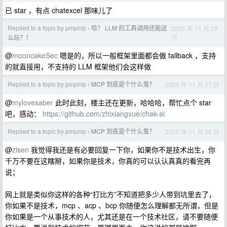
已 star ，有点 chatexcel 那味儿了
Replied to a topic by pmpmp
哈？ LLM 的工具调用还能这
2025 年 11 月 28
›
日
么玩？！
@
mooncakeSec
嗯是的，所以一般框架里面都会做 fallback ，支持
的就直接用，不支持的 LLM 框架他们会这样做
Replied to a topic by pmpmp
MCP 到底是个什么鬼？
2025 年 11 月 27 日
›
@
mylovesaber
此时此刻，楼主还在更新，哈哈哈，帮忙点个 star
吧，感动：
https://github.com/zhixiangxue/chak-ai
Replied to a topic by pmpmp
MCP 到底是个什么鬼？
2025 年 11 月 26 日
›
@
zisen
我觉得我还是有必要回复一下你，如果你不是技术出生，你
千万不要在这瞎掰，如果你是技术，你真的可以认认真真的看完再
说；
网上就是类似你这样的各种“打比方”不知道把多少人带到坑里去了，
你如果不是技术，mcp 、acp 、bcp 你随便怎么理解都无所谓，但是
你如果是一个从事技术的人，尤其还是在一个技术社区，请不要随便