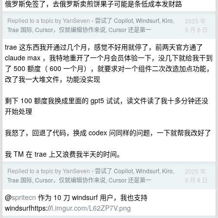
俄罗斯免签了，去俄罗斯卖煎饼果子可能是条低成本发财路
Replied to a topic by YanSeven
尝试了 Copilot, Windsurf, Kiro,
2025 年
›
9 月 8 日
Trae 国际, Cursor，仅就编辑协作来说, Cursor 还是第一
trae 这东西我开通过几个月，感觉不好用就停了，前两天官方通了
claude max ，我特地重开了一个月会员体验一下，没几下就给我干到
了 500 额度（ 600 一个月），就要求对一个组件二次改造加点功能，
改了我一大堆文件，功能没实现
剩下 100 额度我换成里面的 gpt5 试试，读文件读了我十多分钟还没
开始处理
我怒了，回退了代码，换成 codex 问同样的问题，一下就帮我改好了
我 TM 在 trae 上又浪费我半天的时间。
Replied to a topic by YanSeven
尝试了 Copilot, Windsurf, Kiro,
2025 年
›
9 月 8 日
Trae 国际, Cursor，仅就编辑协作来说, Cursor 还是第一
@
spritecn
作为 10 刀 windsurf 用户，我也支持
windsurfhttps://
i.imgur.com/L62ZP7V.png