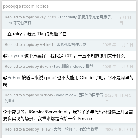
ppooqq's recent replies
Replied to a topic by keyu1103
antigravity 额度几乎是乞丐版了，
3 月 31
›
日
ultra 订阅也不行
一直 retry ，我真 TM 的想砸了它
Replied to a topic by VvLin61
求影视库搭建方案
2025 年 11 月 9 日
›
@
jarryson
这个方案好，我也是 10T ，一直不知道该用来干什么
Replied to a topic by BeFun
trae 删除了 cloude 模型
2025 年 11 月 5 日
›
@
BeFun
按道理来说 qoder 也不太能用 Claude 了吧，它不是阿里的
吗
Replied to a topic by midsolo
code review 把国外的同事气
2025 年 11 月 5
›
日
到吐血
说个常见的，IService/ServerImpl ，我写了多年代码也没遇上几回需
要多实现的场景，我重来都是直接一个 Service
Replied to a topic by lieliew
大佬，想润了，有没有教程
2025 年 9 月 8 日
›