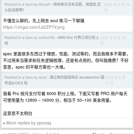
Replied to a topic by litmusF
相亲聊天没有话题，很尴尬,怎
2025 年 8 月 18
›
日
么起话题啊?
不懂怎么聊的，先上网去 soul 练习一下聊骚
https://i.imgur.com/L62ZP7V.png
Replied to a topic by surbomfla
AWS Kiro 付费订阅已经上
2025 年 8 月 18
›
日
线
spec 里面很多东西过于理想，性能、测试等的，而且我根本不需要，
不过用来当需求和任务逻辑梳理，还是有点用的，但叫我缴费？不好
意思，spec 的平替方案也一大堆。
Replied to a topic by qiuai
通过我的链接购买 aicodemirror 服
2025 年 8 月
›
15 日
务返$V2EX 啦
我看 Pro 按月支付写着 8000 积分上限。下面又写着 PRO 用户每天
可使用量为 12800 ~ 16000 分，相当于 50~100 美金用量。
这意思不太明白
More replies by ppooqq
»