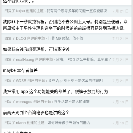
这不就忙起来了。
回复了 kujou 创建的主题
我有两个思考多年的问题一直没能解决
7 月 21 日
›
我除非下一秒就拉裤裆，否则绝不去公厕上大号。特别是坐便器，众
所周知由于男性生理构造坐下的时候弟弟前端很容易碰到马桶边缘。
回复了 DLOG 创建的主题
问界 M9 顶配，值不值
7 月 21 日
›
如果我有钱我想买理想，可惜我没钱
回复了 nealHuang 创建的主题
卧槽， PDD 这么牛批嘛，真见鬼了
7 月 21 日
›
maybe 幸存者偏差
回复了 GDSR 创建的主题
某些 App 能不能不要这么自作聪明
7 月 21 日
›
我把常用 app 这个功能能关的都关了。脱裤子放屁的行为
回复了 wenrugou 创建的主题
性生活是不是人的刚需
7 月 19 日
›
前两天刷到个台湾电影也是讲的这个
回复了 nkchn 创建的主题
如何培养孩子当领导的能力
7 月 19 日
›