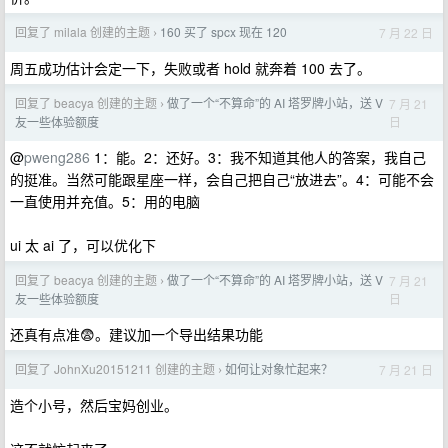
回复了 milala 创建的主题
160 买了 spcx 现在 120
7 月 22 日
›
周五成功估计会定一下，失败或者 hold 就奔着 100 去了。
回复了 beacya 创建的主题
做了一个“不算命”的 AI 塔罗牌小站，送 V
7 月 21
›
日
友一些体验额度
@
pweng286
1：能。2：还好。3：我不知道其他人的答案，我自己
的挺准。当然可能跟星座一样，会自己把自己“放进去”。4：可能不会
一直使用并充值。5：用的电脑
ui 太 ai 了，可以优化下
回复了 beacya 创建的主题
做了一个“不算命”的 AI 塔罗牌小站，送 V
7 月 21
›
日
友一些体验额度
还真有点准😨。建议加一个导出结果功能
回复了 JohnXu20151211 创建的主题
如何让对象忙起来？
7 月 21 日
›
造个小号，然后宝妈创业。