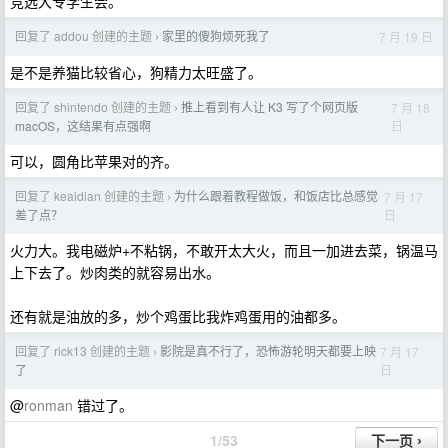
竞选大专学生会。
回复了 addou 创建的主题
家里的傻狗烦死我了
7 月 19 日
›
是不是养猫比较省心，狗精力太旺盛了。
回复了 shintendo 创建的主题
推上看到有人让 K3 写了个网页版
7 月 18
›
日
macOS，这结果有点强啊
可以，圆角比苹果对的齐。
回复了 keaidian 创建的主题
为什么跟着教程做饭，和饭店比总感觉
7 月 17
›
日
差了点？
火力大。我电磁炉+不粘锅，不敢开太大火，而且一加进去菜，锅温马
上下去了。炒肉类的就容易出水。
还有就是油放的多，炒个鸡蛋比我炸鸡蛋用的油都多。
回复了 rick13 创建的主题
影院是真不行了，恐怖游轮明天都要上映
7 月 17
›
日
了
@
ronman
错过了。
1/53