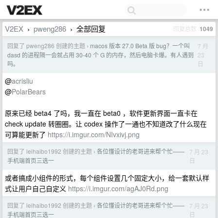
V2EX
pweng286
全部回复
回复总数
1049
›
›
回复了 pweng286 创建的主题
macos 版本 27.0 Beta 版 bug？一个叫
7 月
›
23
dasd 的进程隔一会就占用 30-40 个 G 的内存，然后电脑卡爆。有人遇到
日
吗。
@
acrisliu
@
PolarBears
原来已经 beta4 了吗，我一直在 beta0 ，软件更新界面一直卡在
check update 转圈圈。让 codex 操作了一通也不知道改了什么现在
可算能更新了
https://i.imgur.com/NIvxivj.png
回复了 leihaibo1992 创建的主题
各位懂设计的老哥进来帮个忙——
7 月 23
›
日
手机端首页三选一
或者搞成小组件的形式，每个组件设置几个固定大小，给一套默认样
式让用户自己自定义
https://i.imgur.com/agAJ0Rd.png
回复了 leihaibo1992 创建的主题
各位懂设计的老哥进来帮个忙——
7 月 23
›
日
手机端首页三选一