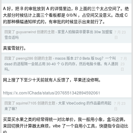
A 好，把 B 的审批放到 A 的详情里边，B 上面的三个太占空间了。绝
大部分时候估计上面三个看板都是 0/0/N ，占空间又没意义。改成 C
的那种横幅通知样式的，有审批的时候显示出来就行了。
回复了 guyuanwind 创建的主题
家里人拍脑袋非要拿出 30w 加盟蜜
7 月 23
›
日
雪合适吗
真蜜雪就行。
回复了 pweng286 创建的主题
macos 版本 27.0 Beta 版 bug？一个叫
7 月
›
23
dasd 的进程隔一会就占用 30-40 个 G 的内存，然后电脑卡爆。有人遇到
日
吗。
网上搜了下至少十天前就有人反馈了，苹果还没修啊。
https://x.com/iChada/status/2076551342894592061
回复了 squirrel7105 创建的主题
大家 VibeCoding 的作品最终用起
7 月 23
›
日
来了嘛？
买菜买水果之类的经常得统一对比单价，我一般用小象，盒马这俩，
来回切换开计算器太麻烦，vibe 了一个自用小工具，快捷指令自动比
价。