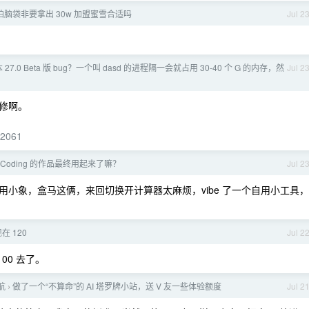
拍脑袋非要拿出 30w 加盟蜜雪合适吗
Jul 2
本 27.0 Beta 版 bug？一个叫 dasd 的进程隔一会就占用 30-40 个 G 的内存，然
Jul 2
修啊。
92061
beCoding 的作品最终用起来了嘛？
Jul 2
小象，盒马这俩，来回切换开计算器太麻烦，vibe 了一个自用小工具，
现在 120
Jul 2
00 去了。
导航
做了一个“不算命”的 AI 塔罗牌小站，送 V 友一些体验额度
Jul 2
›