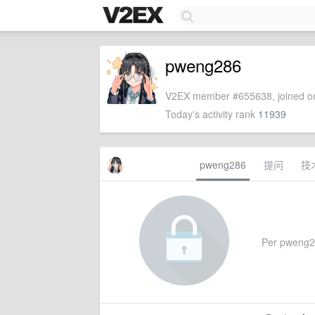
pweng286
V2EX member #655638, joined on
Today's activity rank
11939
pweng286
提问
技
Per pweng286