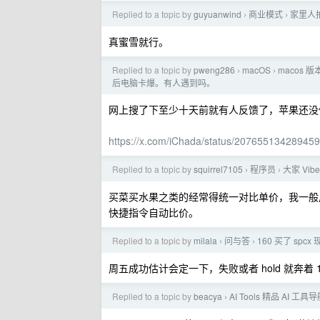
Replied to a topic by
guyuanwind
商业模式
家里人
›
›
真蜜雪就行。
Replied to a topic by
pweng286
macOS
macos 版
›
›
后电脑卡爆。有人遇到吗。
网上搜了下至少十天前就有人反馈了，苹果还没
https://x.com/iChada/status/20765513428945
Replied to a topic by
squirrel7105
程序员
大家 Vi
›
›
买菜买水果之类的经常得统一对比单价，我一般用
快捷指令自动比价。
Replied to a topic by
milala
问与答
160 买了 spcx 
›
›
周五成功估计会定一下，失败或者 hold 就奔着 1
Replied to a topic by
beacya
AI Tools 精品 AI 工具
›