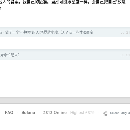
其他人的答案，我自己的挺准。当然可能跟星座一样，会自己把自己“放进
脑
导航
做了一个“不算命”的 AI 塔罗牌小站，送 V 友一些体验额度
Jul 2
›
让对象忙起来？
Jul 2
·
FAQ
·
Solana
·
2813 Online
Highest 6679
·
Select Langua