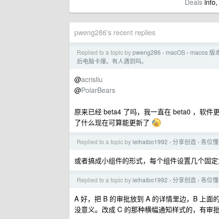
Deals
info,
pweng286's recent replies
Replied to a topic by
pweng286
macOS
macos 版
›
›
后电脑卡爆。有人遇到吗。
@
acrisliu
@
PolarBears
原来已经 beta4 了吗，我一直在 beta0 ，软件
了什么现在可算能更新了
Replied to a topic by
leihaibo1992
分享创造
各位懂
›
›
或者搞成小组件的形式，每个组件设置几个固
Replied to a topic by
leihaibo1992
分享创造
各位懂
›
›
A 好，把 B 的审批放到 A 的详情里边，B 
没意义。改成 C 的那种横幅通知样式的，有审