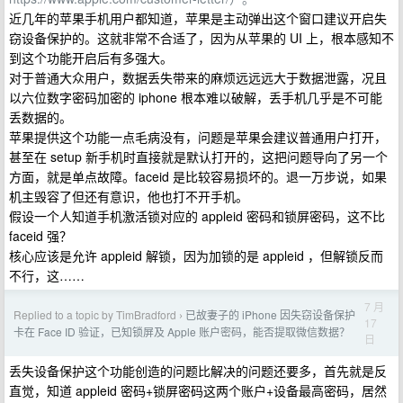
近几年的苹果手机用户都知道，苹果是主动弹出这个窗口建议开启失
窃设备保护的。这就非常不合适了，因为从苹果的 UI 上，根本感知不
到这个功能开启后有多强大。
对于普通大众用户，数据丢失带来的麻烦远远远大于数据泄露，况且
以六位数字密码加密的 iphone 根本难以破解，丢手机几乎是不可能
丢数据的。
苹果提供这个功能一点毛病没有，问题是苹果会建议普通用户打开，
甚至在 setup 新手机时直接就是默认打开的，这把问题导向了另一个
方面，就是单点故障。faceid 是比较容易损坏的。退一万步说，如果
机主毁容了但还有意识，他也打不开手机。
假设一个人知道手机激活锁对应的 appleid 密码和锁屏密码，这不比
faceid 强？
核心应该是允许 appleid 解锁，因为加锁的是 appleid ，但解锁反而
不行，这……
7 月
Replied to a topic by TimBradford
已故妻子的 iPhone 因失窃设备保护
›
17
卡在 Face ID 验证，已知锁屏及 Apple 账户密码，能否提取微信数据？
日
丢失设备保护这个功能创造的问题比解决的问题还要多，首先就是反
直觉，知道 appleid 密码+锁屏密码这两个账户+设备最高密码，居然