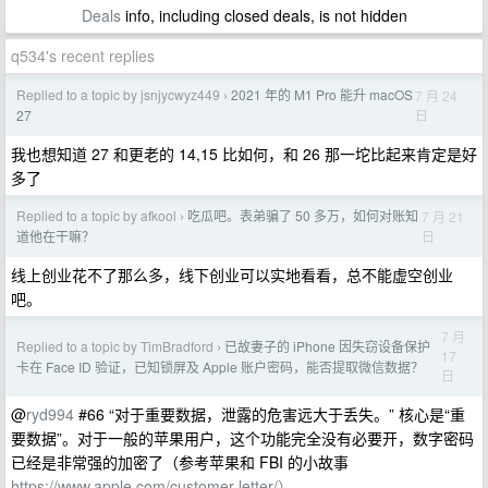
Deals
info, including closed deals, is not hidden
q534's recent replies
Replied to a topic by jsnjycwyz449
2021 年的 M1 Pro 能升 macOS
7 月 24
›
日
27
我也想知道 27 和更老的 14,15 比如何，和 26 那一坨比起来肯定是好
多了
Replied to a topic by afkool
吃瓜吧。表弟骗了 50 多万，如何对账知
7 月 21
›
日
道他在干嘛？
线上创业花不了那么多，线下创业可以实地看看，总不能虚空创业
吧。
7 月
Replied to a topic by TimBradford
已故妻子的 iPhone 因失窃设备保护
›
17
卡在 Face ID 验证，已知锁屏及 Apple 账户密码，能否提取微信数据？
日
@
ryd994
#66 “对于重要数据，泄露的危害远大于丢失。” 核心是“重
要数据”。对于一般的苹果用户，这个功能完全没有必要开，数字密码
已经是非常强的加密了（参考苹果和 FBI 的小故事
https://www.apple.com/customer-letter/）。