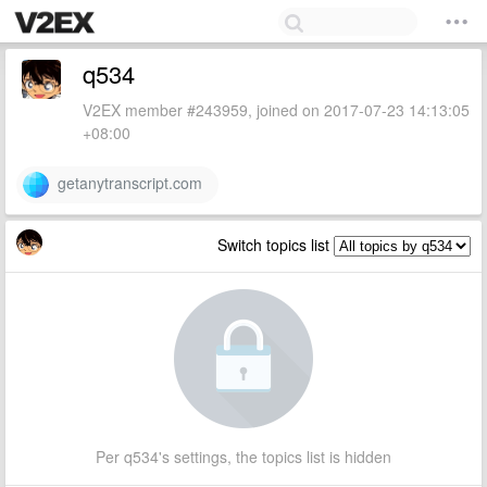
q534
V2EX member #243959, joined on 2017-07-23 14:13:05
+08:00
getanytranscript.com
Switch topics list
Per q534's settings, the topics list is hidden