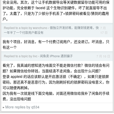
完全没用。其次，这个让手机数据导出等关键数据留存功能可用的保
护功能，完全依赖于 faceid 这个生物识别硬件，坏了就直接导不出
了。太蠢了，只是为了少部分手机丢了+锁屏密码被看见/猜到的蠢用
户。
Replied to a topic by wanchuno
做独立开发好难，能赚到钱更难，快
7 月
›
17 日
一年半了一个付款用户都没有
我有个项目，好消息，有一个付费订阅用户，还没退订。坏消息，只
有这一个
Replied to a topic by livc
闲鱼卖 iPhone 遇到骗子
7 月 16 日
›
看完了，我真诚的想知道为啥面交不能走微信付款？微信的钱会有问
题？如果微信给你转钱，当面结清不走闲鱼，会出现什么问题？
登录 appleid 的话应该默认是开启激活锁（不确定），如果只是锁屏
密码，那还真不是恶意行为，因为刚刷好机的锁屏密码没啥意义，你
可以随便再刷掉。
因为我有一次就是线下面交电脑，对面还用微信给我补了闲鱼的手续
费，没出现啥问题
More replies by q534
»