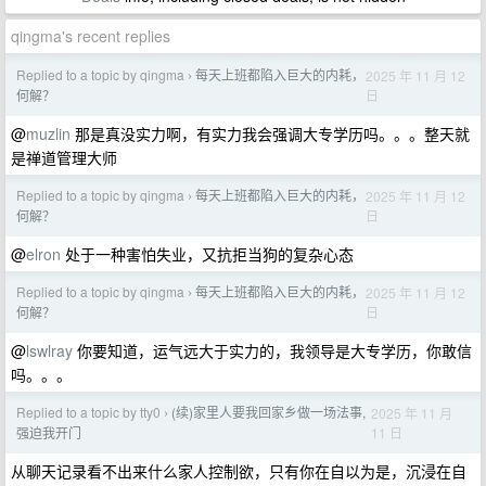
qingma's recent replies
Replied to a topic by qingma
每天上班都陷入巨大的内耗，
2025 年 11 月 12
›
日
何解？
@
muzlin
那是真没实力啊，有实力我会强调大专学历吗。。。整天就
是禅道管理大师
Replied to a topic by qingma
每天上班都陷入巨大的内耗，
2025 年 11 月 12
›
日
何解？
@
elron
处于一种害怕失业，又抗拒当狗的复杂心态
Replied to a topic by qingma
每天上班都陷入巨大的内耗，
2025 年 11 月 12
›
日
何解？
@
lswlray
你要知道，运气远大于实力的，我领导是大专学历，你敢信
吗。。。
Replied to a topic by tty0
(续)家里人要我回家乡做一场法事,
2025 年 11 月
›
11 日
强迫我开门
从聊天记录看不出来什么家人控制欲，只有你在自以为是，沉浸在自