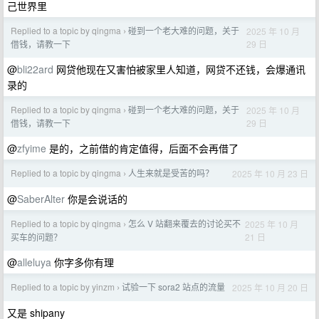
己世界里
Replied to a topic by qingma
碰到一个老大难的问题，关于
2025 年 10 月
›
29 日
借钱，请教一下
@
bli22ard
网贷他现在又害怕被家里人知道，网贷不还钱，会爆通讯
录的
Replied to a topic by qingma
碰到一个老大难的问题，关于
2025 年 10 月
›
29 日
借钱，请教一下
@
zfyime
是的，之前借的肯定值得，后面不会再借了
Replied to a topic by qingma
人生来就是受苦的吗？
2025 年 10 月 23 日
›
@
SaberAlter
你是会说话的
Replied to a topic by qingma
怎么 V 站翻来覆去的讨论买不
2025 年 10 月
›
21 日
买车的问题？
@
alleluya
你字多你有理
Replied to a topic by yinzm
试验一下 sora2 站点的流量
2025 年 10 月 20 日
›
又是 shipany