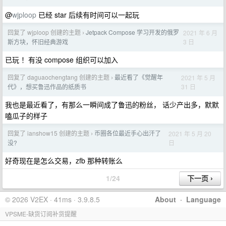
@
wjploop
已经 star 后续有时间可以一起玩
回复了 wjploop 创建的主题
Jetpack Compose 学习开发的俄罗
2021 年 6 月
›
3 日
斯方块，怀旧经典游戏
已玩 ！有没 compose 组织可以加入
回复了 daguaochengtang 创建的主题
最近看了《觉醒年
2021 年 5 月
›
31 日
代》，想买鲁迅作品的纸质书
我也是最近看了，有那么一瞬间成了鲁迅的粉丝， 话少产出多，默默
嗑瓜子的样子
回复了 ianshow15 创建的主题
币圈各位最近手心出汗了
2021 年 5 月 20
›
日
没?
好奇现在是怎么交易，zfb 那种转账么
1/24
© 2026 V2EX · 41ms · 3.9.8.5
About
·
Language
VPSME-缺货订阅补货提醒