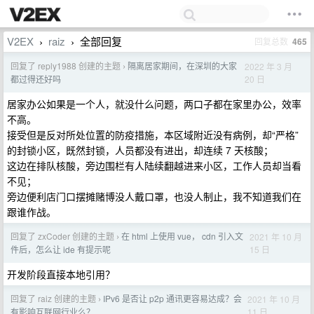
V2EX
raiz
全部回复
回复总数
465
›
›
回复了 reply1988 创建的主题
隔离居家期间，在深圳的大家
2022 年 3 月
›
20 日
都过得还好吗
居家办公如果是一个人，就没什么问题，两口子都在家里办公，效率
不高。
接受但是反对所处位置的防疫措施，本区域附近没有病例，却“严格”
的封锁小区，既然封锁，人员都没有进出，却连续 7 天核酸；
这边在排队核酸，旁边围栏有人陆续翻越进来小区，工作人员却当看
不见；
旁边便利店门口摆摊赌博没人戴口罩，也没人制止，我不知道我们在
跟谁作战。
回复了 zxCoder 创建的主题
在 html 上使用 vue， cdn 引入文
2021 年 10 月
›
15 日
件后，怎么让 ide 有提示呢
开发阶段直接本地引用？
回复了 raiz 创建的主题
IPv6 是否让 p2p 通讯更容易达成？会
2021 年 10 月
›
11 日
有影响互联网行业么？