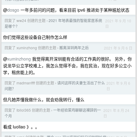
@
dosgo
一年多前问的问题，看来目前 ipv6 推进处于某种尴尬状态
回复了 ww24 创建的主题
2021 年地表最强的智能家居系统
2021 年 9 月 10
›
日
是哪个？
你们觉得这些设备自己制作怎么样
回复了 xuminzhong 创建的主题
搬离深圳两年之后
2021 年 9 月 6 日
›
@
xuminzhong
我觉得离开深圳能有合适的工作真的很好。 另外，你
说龙华公立学校难上，我怎么觉得不会，我在民治，现在好多公立小
学，租房能上的。
回复了 madmanffff 创建的主题
请问这样的夫妻生活出了什么
2021 年 9 月 6
›
日
问题？
但凡她弄懂我做什么，就会劝我转行，懂么
回复了 lbllol365 创建的主题
一年经验菜鸡聊聊这裸辞的一
2021 年 8 月 24
›
日
个月
看成 luoliao 》。。