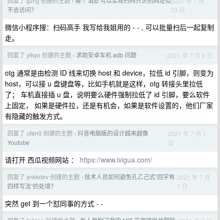
回复了 gzhjj 创建的主题
哪个 app 可以实现扫码只识别网址但
2021 年 7 月
›
23 日
不去访问？
微信小程序搜：扫码高手 我写给我姐用的 - - , 可以批量扫后一起复制
走。
回复了 yikyo 创建的主题
求助安卓车机 adb 问题
2021 年 7 月 9 日
›
otg 通常是由检测 ID 线来切换 host 和 device，拉低 id 引脚，则变为
host，可以接 u 盘键盘等，比如手机就是这样，otg 转接头里拉低
了； 车机直接插 u 盘，说明要么硬件强制拉低了 id 引脚，要么软件
上固定， 如果是硬件拉，还是有机会，如果是软件设置的，他们厂家
有隐藏的触发方式。
回复了 ufan0 创建的主题
抖音电脑版的设计越来越像
2021 年 7 月 1
›
日
Youtube
请打开 西瓜视频网站 ：
https://www.ixigua.com/
回复了 ynkkdev 创建的主题
技术人员如何避免孔乙己式“回字有
2021 年 7 月
›
1 日
四样写法“的处境？
突然 get 到一个怼同事的方式 - -