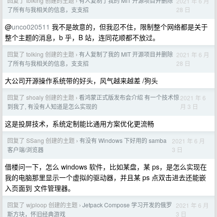
回复了 tolking 创建的主题
有人复制了我的 MIT 开源项目并删除
2021 年 6 月
›
28 日
了所有与我相关的信息，支支招
@
unco020511
我不是故意的，但我忍不住，限制整个网络都是关于
整个主题的消息，b 乎，B 站，连同花顺都不放过。
回复了 tolking 创建的主题
有人复制了我的 MIT 开源项目并删除
2021 年 6 月
›
28 日
了所有与我相关的信息，支支招
大公司开源操作系统带的好头，风气越来越差 /狗头
回复了 shoaly 创建的主题
看鸿蒙正式版发布会介绍 有一个技术惊
2021 年 6
›
月 3 日
到我了, 有没有人知道是怎么实现的
这是投屏技术，系统定制能比通用方案优化更流畅
回复了 SSang 创建的主题
有没有 Windows 下好用的 samba
2021 年 6 月
›
3 日
客户端/浏览器
借楼问一下，怎么 windows 软件，比如某盘，某 ps，是怎么实现在
我的电脑那里显示一个虚拟的驱动器，并且某 ps 点双击进去还能嵌
入页面到 文件管理器。
回复了 wjploop 创建的主题
Jetpack Compose 学习开发的俄罗
2021 年 6 月
›
3 日
斯方块，怀旧经典游戏