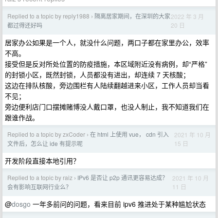
Replied to a topic by reply1988
隔离居家期间，在深圳的大家
2022 年 3 月
›
20 日
都过得还好吗
居家办公如果是一个人，就没什么问题，两口子都在家里办公，效率
不高。
接受但是反对所处位置的防疫措施，本区域附近没有病例，却“严格”
的封锁小区，既然封锁，人员都没有进出，却连续 7 天核酸；
这边在排队核酸，旁边围栏有人陆续翻越进来小区，工作人员却当看
不见；
旁边便利店门口摆摊赌博没人戴口罩，也没人制止，我不知道我们在
跟谁作战。
Replied to a topic by zxCoder
在 html 上使用 vue， cdn 引入
2021 年 10 月
›
15 日
文件后，怎么让 ide 有提示呢
开发阶段直接本地引用？
Replied to a topic by raiz
IPv6 是否让 p2p 通讯更容易达成？
2021 年 10 月
›
11 日
会有影响互联网行业么？
@
dosgo
一年多前问的问题，看来目前 ipv6 推进处于某种尴尬状态