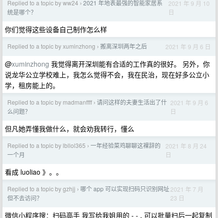
Replied to a topic by ww24
2021 年地表最强的智能家居系
2021 年 9 月 10
›
日
统是哪个？
你们觉得这些设备自己制作怎么样
Replied to a topic by xuminzhong
搬离深圳两年之后
2021 年 9 月 6 日
›
@
xuminzhong
我觉得离开深圳能有合适的工作真的很好。 另外，你
说龙华公立学校难上，我怎么觉得不会，我在民治，现在好多公立小
学，租房能上的。
Replied to a topic by madmanffff
请问这样的夫妻生活出了什
2021 年 9 月 6
›
日
么问题？
但凡她弄懂我做什么，就会劝我转行，懂么
Replied to a topic by lbllol365
一年经验菜鸡聊聊这裸辞的
2021 年 8 月 24
›
日
一个月
看成 luoliao 》。。
Replied to a topic by gzhjj
哪个 app 可以实现扫码只识别网址
2021 年 7 月
›
23 日
但不去访问？
微信小程序搜：扫码高手 我写给我姐用的 - - , 可以批量扫后一起复制