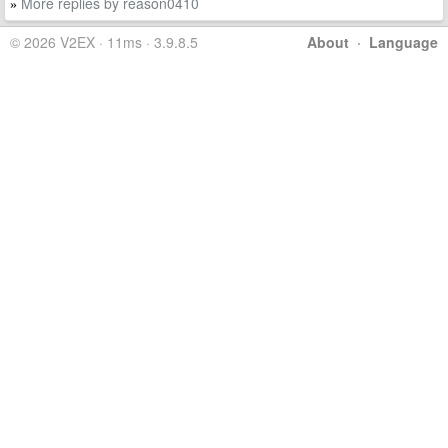
More replies by reason0410
»
© 2026 V2EX · 11ms · 3.9.8.5
About
·
Language