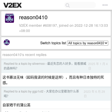
reason0410
V2EX member #608197, joined on 2022-12-28 16:13:03
+08:00
Switch topics list
reason0410's recent replies
Replied to a topic by silvernoo
最近失恋的人好多，能看挪威
2025 年 1 月 4
›
日
的森林吗？
这书寡淡无味（起码我读的时候是这样），而且有种日本独特的死
感。
Replied to a topic by ggp1ot2
大家在办公室都泡什么茶
2023 年 6 月 29
›
日
喝？
自家晒干的蒲公英