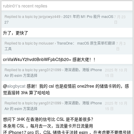
rubin01's recent replies
Replied to a topic by jsnjycwyz449
2021 年的 M1 Pro 能升 macOS
7 月 23
›
日
27
升了，更快了
Replied to a topic by moluuser
TransOne： macOS 原生菜单栏翻译
7 月 3
›
日
工具
cnViaW4uY2hvd0BnbWFpbC5jb20= 感谢大佬！！
Replied to a topic by yang3121099
港深通勤，港版 iPhone
2025 年 10 月
›
15 日
Air 的 esim 方案选择
@
alogbycat
感谢！我的 csl 也是疫情前 one2free 的储值卡转的，感
觉直接转 3hk 算了哈哈哈
Replied to a topic by yang3121099
港深通勤，港版 iPhone
2025 年 10 月
›
15 日
Air 的 esim 方案选择
想问下 3HK 在香港的信号比 CSL 是不是差很多？
本身用 CSL ，每月去一次，当流量卡开日流量用
还 iPhone17 pro 后，CSL 储值卡无法转 esim ，在考虑要不要携号转