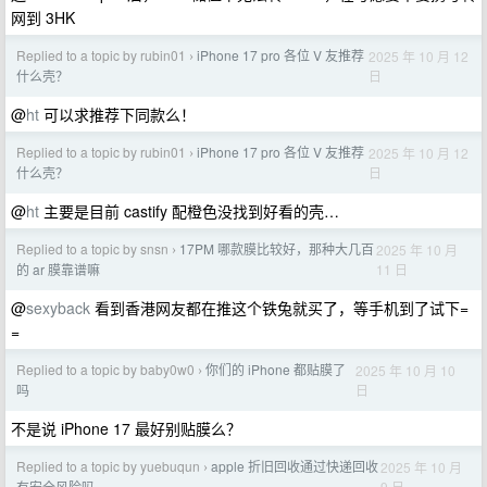
网到 3HK
Replied to a topic by rubin01
iPhone 17 pro 各位 V 友推荐
2025 年 10 月 12
›
日
什么壳？
@
ht
可以求推荐下同款么！
Replied to a topic by rubin01
iPhone 17 pro 各位 V 友推荐
2025 年 10 月 12
›
日
什么壳？
@
ht
主要是目前 castify 配橙色没找到好看的壳…
Replied to a topic by snsn
17PM 哪款膜比较好，那种大几百
2025 年 10 月
›
11 日
的 ar 膜靠谱嘛
@
sexyback
看到香港网友都在推这个铁兔就买了，等手机到了试下=
=
Replied to a topic by baby0w0
你们的 iPhone 都贴膜了
2025 年 10 月 10
›
日
吗
不是说 iPhone 17 最好别贴膜么？
Replied to a topic by yuebuqun
apple 折旧回收通过快递回收
2025 年 10 月
›
9 日
有安全风险吗