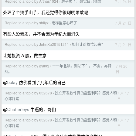
Replied to a topic by Arthas1024
房子卖了，感觉自己很蠢
7 月 24 日
›
处理了个烫手山芋，我还觉得你很聪明果敢呢
Replied to a topic by shilyx
电梯里恶心坏了
7 月 24 日
›
有些人没素质，并不会因为年纪大而消失
Replied to a topic by JohnXu20151211
如何让对象忙起来？
7 月 21 日
›
让她投资 A 股，做生意
Replied to a topic by gyinbj
十一年北漂，到站下车。 不舍，亦释
7 月 20
›
日
然。
@
bulay
仿佛看到了几年后的自己
Replied to a topic by 052678
独立开发软件真的能盈利吗？感觉人和
7 月 17
›
日
心都好累！
@
Chatterleys
牛逼的，哥们
Replied to a topic by 052678
独立开发软件真的能盈利吗？感觉人和
7 月 17
›
日
心都好累！