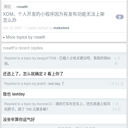
微信
•
rxswift
XDM，个人开发的小程序因为有发布功能无法上架
9
怎么办
Oct 10, 2021 • Lastly replied by
makelove
More topics by rxswift
»
rxswift's recent replies
Replied to a topic by seagull7558
已婚人士给点建议吧，我真的很纠
4 天
›
前
结。
还选上了，怎么就确定 2 看上你了
Replied to a topic by jedeft
last day 了
7 月 31 日
›
我也 lastday
Replied to a topic by AuroraCC
酒后打车吐在车上，还在高速上掐司
7 月
›
24 日
机脖子，赔了 700 元算多嘛？
没坐牢算你运气好