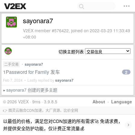
sayonara7
V2EX member #576422, joined on 2022-03-23 11:33:49
+08:00
切换主题列表
二手交易
•
sayonara7
1Password for Family 发车
2
Feb 7, 2024 • Lastly replied by
sayonara7
sayonara7 创建的更多主题
»
© 2026 V2EX · 9ms · 3.9.8.5
About
·
Language
👉 图灵云融合CDN加速，大厂资源、比价全网
以最低的价格，满足您对CDN加速的所有需求🚀 免请求费，
›
并提供安全防护功能，仅计费正常流量💰