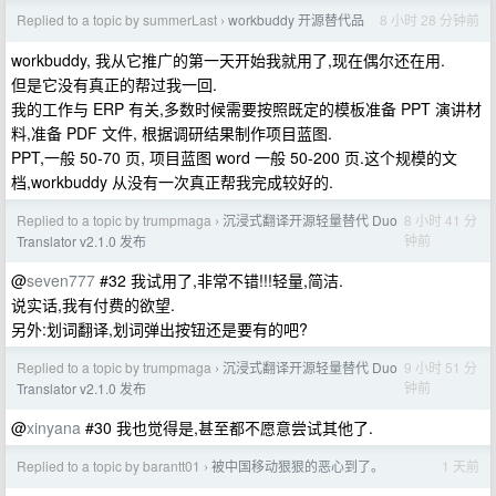
Replied to a topic by summerLast
workbuddy 开源替代品
8 小时 28 分钟前
›
workbuddy, 我从它推广的第一天开始我就用了,现在偶尔还在用.
但是它没有真正的帮过我一回.
我的工作与 ERP 有关,多数时候需要按照既定的模板准备 PPT 演讲材
料,准备 PDF 文件, 根据调研结果制作项目蓝图.
PPT,一般 50-70 页, 项目蓝图 word 一般 50-200 页.这个规模的文
档,workbuddy 从没有一次真正帮我完成较好的.
Replied to a topic by trumpmaga
沉浸式翻译开源轻量替代 Duo
8 小时 41 分
›
钟前
Translator v2.1.0 发布
@
seven777
#32 我试用了,非常不错!!!轻量,简洁.
说实话,我有付费的欲望.
另外:划词翻译,划词弹出按钮还是要有的吧?
Replied to a topic by trumpmaga
沉浸式翻译开源轻量替代 Duo
9 小时 51 分
›
钟前
Translator v2.1.0 发布
@
xinyana
#30 我也觉得是,甚至都不愿意尝试其他了.
Replied to a topic by barantt01
被中国移动狠狠的恶心到了。
1 天前
›