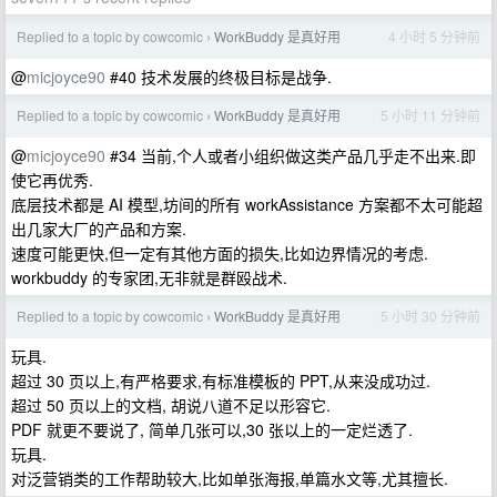
Replied to a topic by cowcomic
WorkBuddy 是真好用
4 小时 5 分钟前
›
@
micjoyce90
#40 技术发展的终极目标是战争.
Replied to a topic by cowcomic
WorkBuddy 是真好用
5 小时 11 分钟前
›
@
micjoyce90
#34 当前,个人或者小组织做这类产品几乎走不出来.即
使它再优秀.
底层技术都是 AI 模型,坊间的所有 workAssistance 方案都不太可能超
出几家大厂的产品和方案.
速度可能更快,但一定有其他方面的损失,比如边界情况的考虑.
workbuddy 的专家团,无非就是群殴战术.
Replied to a topic by cowcomic
WorkBuddy 是真好用
5 小时 30 分钟前
›
玩具.
超过 30 页以上,有严格要求,有标准模板的 PPT,从来没成功过.
超过 50 页以上的文档, 胡说八道不足以形容它.
PDF 就更不要说了, 简单几张可以,30 张以上的一定烂透了.
玩具.
对泛营销类的工作帮助较大,比如单张海报,单篇水文等,尤其擅长.