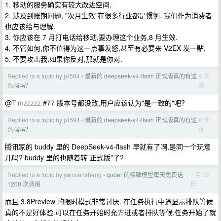
1. 移动的服务确实有较大改进空间.
2. 涉及到账期问题, "次月生效"在很多行业都是惯例, 我们作为消费者
也应该给与理解.
3. 你应该在 7 月打电话给移动,要办理这个业务,8 月生效.
4. 不管如何,你不值得为这一点事发怒,甚至有必要来 V2EX 发一贴.
5. 不要攻击我,如果你反对,那就是你对.
Replied to a topic by jxl594
最新的 deepseek-v4-flash 正式版真的有这
6 天
›
前
么强吗？
@
Timzzzzz
#77 版本号都没改,用户应该认为"是一致的"吧?
Replied to a topic by jxl594
最新的 deepseek-v4-flash 正式版真的有这
6 天
›
前
么强吗？
腾讯家的 buddy 里的 DeepSeek-v4-flash 早就有了啊,是同一个玩意
儿吗? buddy 里的也随着转"正式版"了?
Replied to a topic by yanxiansheng
qoder 的极致模型每天免费送
7 月 28
›
日
1200 次调用
而且 3.8Preview 的限时模式非常讨厌. 在任务执行中途显示排队等候
真的不是好体验.可以在任务开始时允许进或者排队等候,任务开始了就