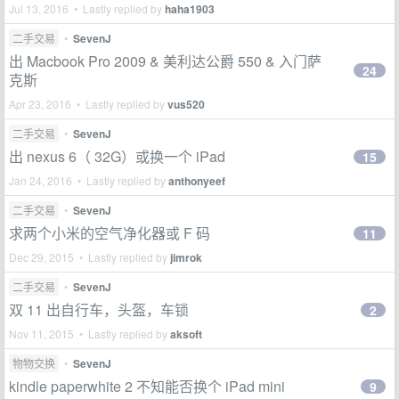
Jul 13, 2016 • Lastly replied by
haha1903
二手交易
•
SevenJ
出 Macbook Pro 2009 & 美利达公爵 550 & 入门萨
24
克斯
Apr 23, 2016 • Lastly replied by
vus520
二手交易
•
SevenJ
出 nexus 6（ 32G）或换一个 iPad
15
Jan 24, 2016 • Lastly replied by
anthonyeef
二手交易
•
SevenJ
求两个小米的空气净化器或 F 码
11
Dec 29, 2015 • Lastly replied by
jimrok
二手交易
•
SevenJ
双 11 出自行车，头盔，车锁
2
Nov 11, 2015 • Lastly replied by
aksoft
物物交换
•
SevenJ
kindle paperwhite 2 不知能否换个 iPad mini
9