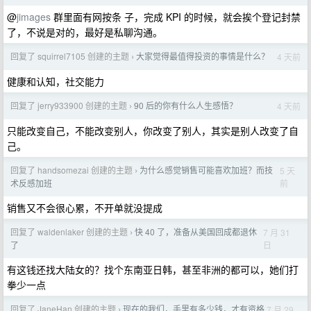
@
jimages
群里面有网按条 子，完成 KPI 的时候，就会挨个登记封禁
了，不说是对的，最好是私聊沟通。
回复了 squirrel7105 创建的主题
大家觉得最值得投资的事情是什么？
4 天前
›
健康和认知，社交能力
回复了 jerry933900 创建的主题
90 后的你有什么人生感悟？
4 天前
›
只能改变自己，不能改变别人，你改变了别人，其实是别人改变了自
己。
回复了 handsomezai 创建的主题
为什么感觉销售可能喜欢加班？而技
5 天
›
前
术反感加班
销售又不会很心累，不开单就没提成
回复了 waldenlaker 创建的主题
快 40 了，准备从美国回成都退休
7 月 31
›
日
了
有这钱还找大陆女的？找个东南亚日韩，甚至非洲的都可以，她们打
拳少一点
回复了 JaneHan 创建的主题
现在的我们，手里有多少钱，才有资格
7 月 29
›