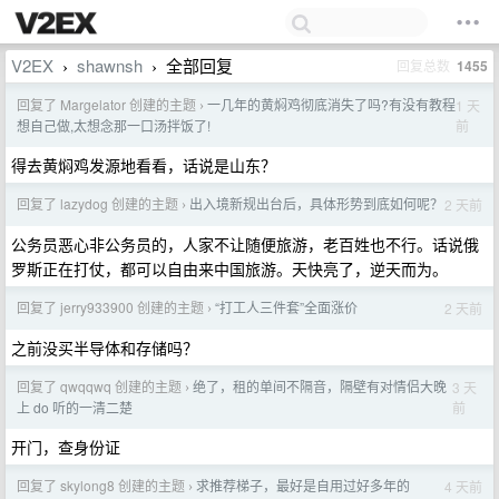
V2EX
shawnsh
全部回复
回复总数
1455
›
›
回复了 Margelator 创建的主题
一几年的黄焖鸡彻底消失了吗?有没有教程
1 天
›
前
想自己做,太想念那一口汤拌饭了!
得去黄焖鸡发源地看看，话说是山东？
回复了 lazydog 创建的主题
出入境新规出台后，具体形势到底如何呢？
2 天前
›
公务员恶心非公务员的，人家不让随便旅游，老百姓也不行。话说俄
罗斯正在打仗，都可以自由来中国旅游。天快亮了，逆天而为。
回复了 jerry933900 创建的主题
“打工人三件套”全面涨价
2 天前
›
之前没买半导体和存储吗？
回复了 qwqqwq 创建的主题
绝了，租的单间不隔音，隔壁有对情侣大晚
3 天
›
前
上 do 听的一清二楚
开门，查身份证
回复了 skylong8 创建的主题
求推荐梯子，最好是自用过好多年的
4 天前
›