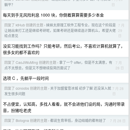
日
躺平？
每天到手无风险利息 1000 块，你倒着算算需要多少本金
回复了 ktHub 创建的主题
妹妹太原理工软件工程专业，现在这个阶段是
7 月
›
29
让她出来打工还是继续考研呢，如果考研还是继续选计算机么，希望大佬
日
给点意见
没实习能找到工作吗？只能考研，然后考公，不喜欢计算机就算了，
很多女的都不喜欢的
回复了 CaoJiWuMing 创建的主题
拿了一个 offer，但是不太满意，有
7 月
›
28 日
点不太想去，但是又不想继续投简历面试了
选项 C ，先躺平一段时间
回复了 ccnoobs 创建的主题
关于加盟蜜雪冰城 初步了解 还没深入就
7 月 28
›
日
发生很多问题
不占便宜，认知高，多找人看看，就不会进他们设的局，沟通时带录
音，扮猪吃老虎
回复了 Bologna 创建的主题
都说生育率低，身边结婚的都有娃了
7 月 28 日
›