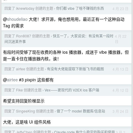
回复了 iknewtoday 创建的主题
你们都 vibe 了啥不赚钱的东西
4 月 23 日
›
@
shoudeliao
大佬！求开源，俺也想用用，最近正有一个这种自动
Tag 的需求
回复了 Ron8087 创建的主题
快五一了，大家说说：有没有某一段时
4 月 22
›
日
间沉迷某件事
有段时间受够了现在收费的各种 ios 播放器，成迷于 vibe 播放器，但
是一直卡住在播放器内核，诶！
回复了 airtee 创建的主题
有没有大佬能提取下新版飞书的截图
4 月 13 日
›
@
airtee
#3 pixpin 这些都有
回复了 Fike 创建的主题
Vex——更现代的 V2EX ios 客户端
4 月 12 日
›
希望支持回复阶梯显示
回复了 SingeeKing 创建的主题
做了一个 model 数据库/信息站
3 月 24 日
›
大佬，这是啥 Ui 组件风格
回复了 JeffyChen 创建的主题
Claude code 有什么稳定的购买和使用
3 月 2
›