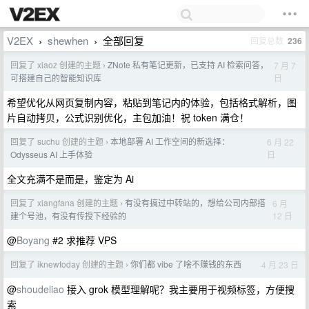
V2EX
shewhen
全部回复
回复总数
236
›
›
回复了 xiaoz 创建的主题
ZNote 私有笔记更新，已支持 AI 检索问答，
7 月 7
›
日
可搭建自己的智能知识库
希望优化从网页复制内容，粘贴到笔记内的体验，包括格式解析，图
片自动拷贝，公式识别优化，主包加油！祝 token 满仓！
回复了 suchu 创建的主题
本地部署 AI 工作空间的新选择：
6 月 22
›
日
Odysseus AI 上手体验
全文充满不是而是，鉴定为 Ai
回复了 xiangfana 创建的主题
有没有搞过中转站的，想给公司内部搭
6 月
›
12 日
建个号池，有没有传授下经验的
@
Boyang
#2 求推荐 VPS
回复了 iknewtoday 创建的主题
你们都 vibe 了啥不赚钱的东西
4 月 23 日
›
@
shoudeliao
接入 grok 模型理解呢？我主要用于视频标签，方便搜
索