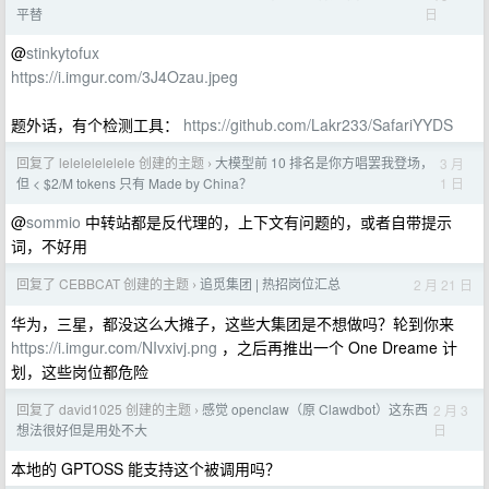
日
平替
@
stinkytofux
https://i.imgur.com/3J4Ozau.jpeg
题外话，有个检测工具：
https://github.com/Lakr233/SafariYYDS
回复了 lelelelelelele 创建的主题
大模型前 10 排名是你方唱罢我登场，
3 月
›
1 日
但 < $2/M tokens 只有 Made by China？
@
sommio
中转站都是反代理的，上下文有问题的，或者自带提示
词，不好用
回复了 CEBBCAT 创建的主题
追觅集团 | 热招岗位汇总
2 月 21 日
›
华为，三星，都没这么大摊子，这些大集团是不想做吗？轮到你来
https://i.imgur.com/NIvxivj.png
，之后再推出一个 One Dreame 计
划，这些岗位都危险
回复了 david1025 创建的主题
感觉 openclaw（原 Clawdbot）这东西
2 月 3
›
日
想法很好但是用处不大
本地的 GPTOSS 能支持这个被调用吗？