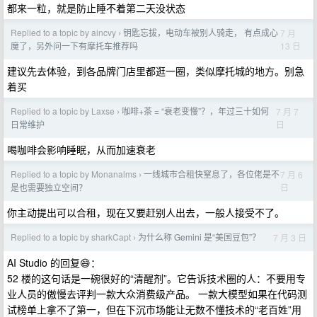
都来一粒，就是防止睡不着第二天没状态
Replied to a topic by aincvy
钥匙忘拔，电动车被别人骑走， 有点成心
7 月
›
13 日
魔了，另外问一下有摩托车推荐吗
建议先去体验，到各品牌门店里都逛一圈，类似摩托城的地方。别急
着买
Replied to a topic by Laxse
咖啡+茶 = “衰老变慢”？，年过三十如何
7 月 7
›
日
日常维护
喝咖啡会影响睡眠，从而加速衰老
Replied to a topic by Monanalms
一线城市合租快窒息了，各位佬是不
7 月 6
›
日
是也需要独立空间？
你主动提出可以合租，现在又要赶别人出去，一般人接受不了。
Replied to a topic by sharkCapt
为什么称 Gemini 是“美国豆包”？
7 月 3 日
›
AI Studio 的回复😄：
52 楼的这句话是一碗很好的“清醒剂”。它告诉技术圈的人：不要用专
业人员的傲慢去评判一款大众消费级产品。 一款大模型如果在代码测
试榜单上拿不了第一，但在下沉市场能让无数不懂技术的“老百姓”用