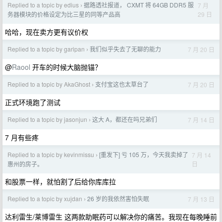
Replied to a topic by edius
据路透社报道， CXMT 将 64GB DDR5 服
7 月
›
29 日
务器模块的价格设定为比三星的同等产品高
哈哈，现在卖方更有议价权
Replied to a topic by garipan
我们似乎失去了无聊的能力
7 月 20 日
›
@
Raool
开车的时候大脑抛锚？
Replied to a topic by AkaGhost
支付宝这也太草台了
7 月 20 日
›
正式环境跑了测试
Replied to a topic by jasonjun
这大 A，都还在吗兄弟们
7 月 14 日
›
7 月有些疼
Replied to a topic by kevinmissu
[重发下] 亏 105 万，今天我卖掉了
7 月 14
›
日
惠州的房子。
和股票一样，就怕割了后给你库库拉
Replied to a topic by xujdan
26 岁的我依然害怕失眠
7 月 13 日
›
达利雷生/莱博雷生 这两款助眠药可以解决你的痛苦。我现在每晚睡前