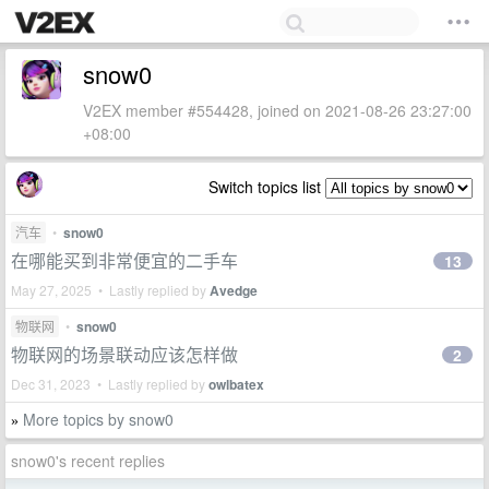
snow0
V2EX member #554428, joined on 2021-08-26 23:27:00
+08:00
Switch topics list
汽车
•
snow0
在哪能买到非常便宜的二手车
13
May 27, 2025 • Lastly replied by
Avedge
物联网
•
snow0
物联网的场景联动应该怎样做
2
Dec 31, 2023 • Lastly replied by
owlbatex
More topics by snow0
»
snow0's recent replies