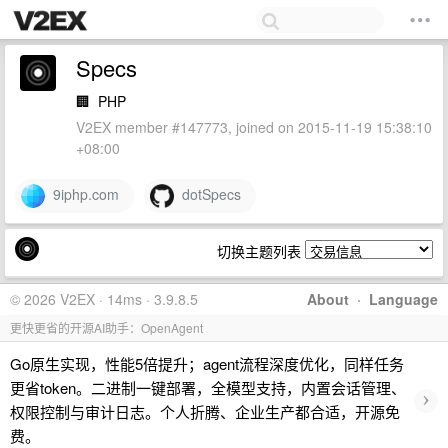
Specs
🏢
PHP
V2EX member #147773, joined on 2015-11-19 15:38:10
+08:00
9iphp.com
dotSpecs
切换主题列表
© 2026 V2EX · 14ms · 3.9.8.5
About
·
Language
更快更省的开源AI助手：OpenAgent
Go原生实现，性能5倍提升；agent流程深度优化，同样任务
更省token。二进制一键部署，全模型支持，内置会话管理、
›
权限控制与审计日志。个人折腾、企业生产都合适，开源免
费。