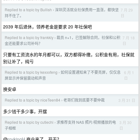
Replied to a topic by Bullish
深圳灵活就业社保费用一直涨，都快坚
7 月 29
›
日
持不住了。
2039 年后退休，领养老金是要求 20 年社保吧
Replied to a topic by frankkly
裁员 n+1，已签解除合同，社保和公积
7 月 18
›
日
金还能要求公司补吗？
只要有工资流水的年月都可以，双方都得补缴，公积金有用，社保就
别让补了，纯亏
Replied to a topic by kexxxfeng
如何设置通知来了不要亮屏，仅仅息
6 月 1
›
日
屏显示并保留震动和声音
换安卓
Replied to a topic by niceTeen84
老哥们我到底要不要仲裁
3 月 31 日
›
多少钱干多少事，开摆
Replied to a topic by cutiechi
求推荐支持 NAS 照片/视频播放的电
3 月 30
›
日
子相框
@
roykingH
商业来了，开干？