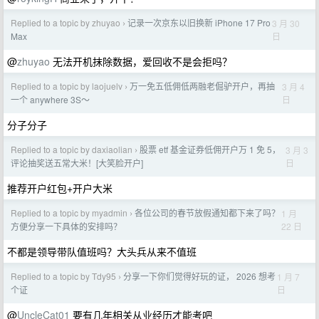
Replied to a topic by zhuyao
记录一次京东以旧换新 iPhone 17 Pro
3 月 30
›
日
Max
@
zhuyao
无法开机抹除数据，爱回收不是会拒吗？
Replied to a topic by laojuelv
万一免五低佣低两融老倔驴开户，再抽
3 月 4
›
日
一个 anywhere 3S～
分子分子
Replied to a topic by daxiaolian
股票 etf 基金证券低佣开户万 1 免 5，
3 月 3
›
日
评论抽奖送五常大米！[大笑脸开户]
推荐开户红包+开户大米
Replied to a topic by myadmin
各位公司的春节放假通知都下来了吗？
1 月
›
22 日
方便分享一下具体的安排吗？
不都是领导带队值班吗？大头兵从来不值班
Replied to a topic by Tdy95
分享一下你们觉得好玩的证， 2026 想考
1 月 7
›
日
个证
@
UncleCat01
要有几年相关从业经历才能考吧