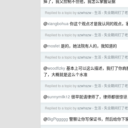
掉了，我又控制不住他，我怎么掌握证据
Replied to a topic by
szwhszw
生活
失业期间打了老
›
›
@
xiangbohua
你这个观点才是我认同的观点，
Replied to a topic by
szwhszw
生活
失业期间打了老
›
›
@
mosfet
是的，她法院有人的，我知道的
Replied to a topic by
szwhszw
生活
失业期间打了老
›
›
@
woodfizky
基本上可以这么描述，我打了你肩膀
了，大概就是这么个水准
Replied to a topic by
szwhszw
生活
失业期间打了老
›
›
@
sunnymilk12
很早就请律师了，律师都很惊讶
Replied to a topic by
szwhszw
生活
失业期间打了老
›
›
@
BigPiggggg
警察让你写保证书，然后给你下