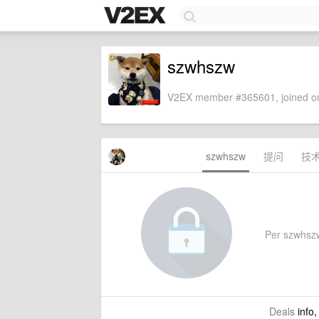
szwhszw
V2EX member #365601, joined on
szwhszw
提问
技
Per szwhszw'
Deals
info,