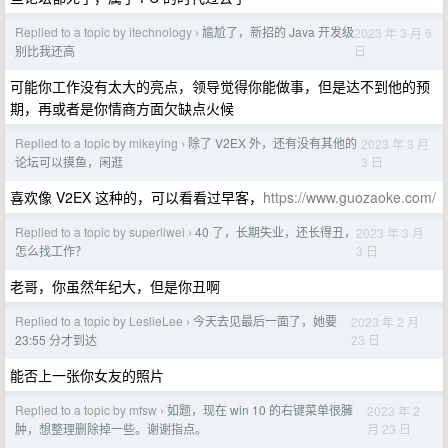
Replied to a topic by itechnology
尴尬了，新招的 Java 开发级
2023 年 3 月 6
›
日
别比我还高
可能你工作没有太大的亮点，领导觉得你能做事，但是达不到他的预
期，再或者是你情商方面欠缺点火候
Replied to a topic by mikeying
除了 V2EX 外，还有没有其他的
2023 年 3 月
›
3 日
论坛可以摸鱼，闲逛
喜欢像 V2EX 这种的，可以看看过早客，
https://www.guozaoke.com/
Replied to a topic by superliwei
40 了，长期失业，还长得丑，
2023 年 3 月
›
3 日
怎么找工作？
老哥，你虽然年纪大，但是你丑啊
Replied to a topic by LeslieLee
今天去见最后一面了，她要
2023 年 2 月
›
23 日
23:55 分才到达
能否上一张你女友的照片
Replied to a topic by mfsw
如题，现在 win 10 的右键菜单很臃
2023 年 2
›
月 23 日
肿，想整理删除掉一些。谢谢指点。