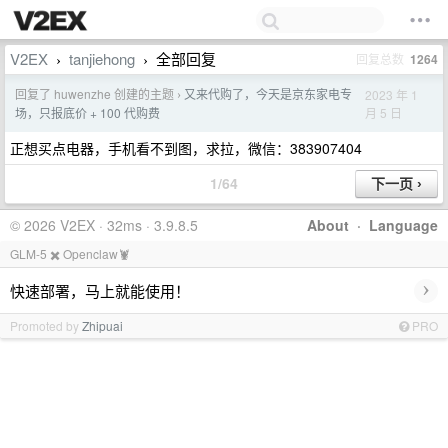
V2EX
tanjiehong
全部回复
回复总数
1264
›
›
回复了 huwenzhe 创建的主题
又来代购了，今天是京东家电专
2023 年 1
›
月 5 日
场，只报底价 + 100 代购费
正想买点电器，手机看不到图，求拉，微信：383907404
1/64
© 2026 V2EX · 32ms · 3.9.8.5
About
·
Language
GLM-5 ✖️ Openclaw🦞
›
快速部署，马上就能使用！
Promoted by
Zhipuai
PRO