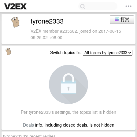
tyrone2333
打赏
V2EX member #235582, joined on 2017-06-15
09:25:02 +08:00
Switch topics list
Per tyrone2333's settings, the topics list is hidden
Deals
info, including closed deals, is not hidden
tyrone2333's recent replies