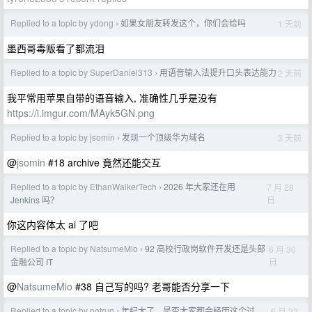
Replied to a topic by ydong
如果女朋友转发这个，你们会给吗
1 天前
›
墨西哥毒贩看了都流泪
Replied to a topic by SuperDaniel313
用语音输入法提升口头表达能力
2 天前
›
我平常用苹果自带的语音输入, 准确性几乎是没有
https://i.imgur.com/MAyk5GN.png
Replied to a topic by jsomin
发现一个顶级华为域名
3 天前
›
@
jsomin
#18 archive 竟然还能交互
Replied to a topic by EthanWalkerTech
2026 年大家还在用
7 月 28
›
日
Jenkins 吗？
你这内容体太 ai 了吧
Replied to a topic by NatsumeMio
92 高校行政岗软件开发还是头部
6 月 30
›
日
金融公司 IT
@
NatsumeMio
#38 自己写的吗? 老哥能否分享一下
Replied to a topic by notrun
年纪大了，是否大家都会经历这个过
6 月 22
›