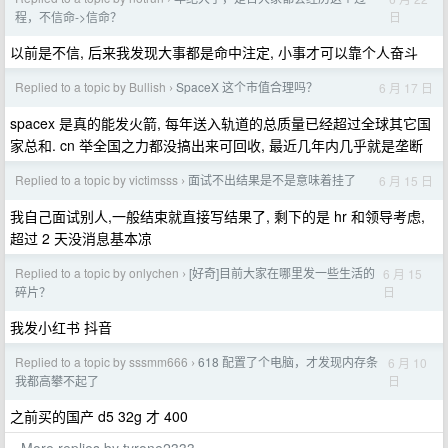
日
程，不信命->信命？
以前是不信, 后来我发现大事都是命中注定, 小事才可以靠个人奋斗
Replied to a topic by Bullish
SpaceX 这个市值合理吗？
6 月 17 日
›
spacex 是真的能发火箭, 每年送入轨道的总质量已经超过全球其它国
家总和. cn 举全国之力都没搞出来可回收, 最近几年内几乎就是垄断
Replied to a topic by victimsss
面试不出结果是不是意味着挂了
6 月 15 日
›
我自己面试别人,一般结束就直接写结果了, 剩下的是 hr 和领导考虑,
超过 2 天没消息基本凉
Replied to a topic by onlychen
[好奇]目前大家在哪里发一些生活的
6 月 15
›
日
碎片？
我发小红书 抖音
Replied to a topic by sssmm666
618 配置了个电脑，才发现内存条
6 月 10
›
日
我都高攀不起了
之前买的国产 d5 32g 才 400