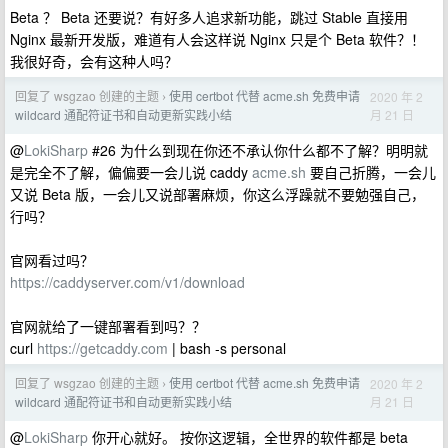
Beta ？ Beta 还要说？有好多人追求新功能，跳过 Stable 直接用
Nginx 最新开发版，难道有人会这样说 Nginx 只是个 Beta 软件？！
我很好奇，会有这种人吗？
回复了 wsgzao 创建的主题
使用 certbot 代替 acme.sh 免费申请
2020 年 2
›
月 21 日
wildcard 通配符证书和自动更新实践小结
@
LokiSharp
#26 为什么到现在你还不承认你什么都不了解？明明就
是完全不了解，偏偏要一会儿说 caddy
acme.sh
要自己折腾，一会儿
又说 Beta 版，一会儿又说部署麻烦，你这么浮躁就不要勉强自己，
行吗？
官网看过吗？
https://caddyserver.com/v1/download
官网就给了一键部署看到吗？？
curl
https://getcaddy.com
| bash -s personal
回复了 wsgzao 创建的主题
使用 certbot 代替 acme.sh 免费申请
2020 年 2
›
月 21 日
wildcard 通配符证书和自动更新实践小结
@
LokiSharp
你开心就好。 按你这逻辑，全世界的软件都是 beta