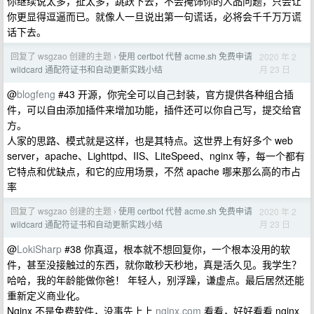
你继续说太多，扯太多，跳跃下去，不会掩饰你的人品问题，只会让
你更显得逗逼而已。就像人一旦说出第一句谎话，必将会千千万万谎
话下去。
回复了 wsgzao 创建的主题
使用 certbot 代替 acme.sh 免费申请
2020 年 2
›
月 23 日
wildcard 通配符证书和自动更新实践小结
@
blogfeng
#43 开源，你完全可以自己封装，官方提供各种组合插
件，可以自由添加插件来增加功能，插件还可以你自己写，提交给官
方。
人家的思路、模式就是这样，也是其特点。这世界上有好多个 web
server，apache、Lighttpd、IIS、LiteSpeed、nginx 等，每一个都有
它特点和优缺点，和它的应用场景，不然 apache 哪来那么高的市占
率
回复了 wsgzao 创建的主题
使用 certbot 代替 acme.sh 免费申请
2020 年 2
›
月 23 日
wildcard 通配符证书和自动更新实践小结
@
LokiSharp
#38 你真逗，根本就不想回复你，一个根本没用的软
件，甚至没接触过的东西，就你敢秒天秒地，真是活久见。我学生？
哈哈，我的年龄能做你爸！ 年轻人，别浮躁，谦虚点。最后居然还能
重新定义商业化。
Nginx 不是免费软件，没事先上上
nginx.com
看看，好好看看 nginx