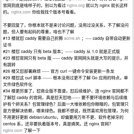
官网到底是啥样子的，别以为看过
nginx.org
就以为 nginx 就长这样
的。
nginx.com
你给我找个版本号看看。
不要回复了，你根本就不是来讨论问题，没用过没关系，不了解没问
题，但人要有起码的尊重，啥也不了解
#13 楼就怼 caddy 需要自己折腾
acme.sh
；---- caddy 自带自动更新
证书
#21 楼怼 caddy 只有 beta 版本；----- caddy 从 1.0 就是正式版
#23 楼怼官网只有 beta 版 ----- caddy 官网网头就是大写的提示，并
有跳转
#26 楼又怼部署麻烦 ----- 官方 curl 一键命令安装更新一条龙
#29 楼怼这 curl 脚本 ------ 根本没用过更不了解 Go 应用的特点，单
文件绿色软件化
#34 楼更厉害了，怼商业版不靠谱，怼后续维护，连 nginx 官网都不
了解怼 caddy 的官网，真是怼天怼地------ 要不要环境依赖与后续维
护有个卵关系？包管理绿色？后面一大堆依赖包你眼瞎的，包管理只
是方便解决依赖，哪来绿色。我都不想说，既然喜欢用包管理，为何
不用更好更新 debian/ubuntu，却偏要用万年不更、软件老掉牙的
centos 系，还非要执着版本号，真是搞笑。还 nginx 官网？
nginx.com
了解一下