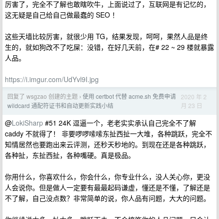
厉害了，完全不了解也敢瞎吹牛，上面说过了，互联网是有记忆的，
这无疑是自己给自己做最蠢的 SEO ！
这些天墙比较厉害，就很少用 TG，结果发现，呵呵，果然人品是终
生的，就如狗改不了吃屎：没错，在好几天前，在# 22 ~ 29 楼就暴露
人品。
https://i.imgur.com/UdYvl9I.jpg
回复了 wsgzao 创建的主题
使用 certbot 代替 acme.sh 免费申请
2020 年 2
›
月 23 日
wildcard 通配符证书和自动更新实践小结
@
LokiSharp
#51 24K 逗逼一个，老老实实承认自己完全不了解
caddy 不就得了！ 非要啰啰嗦嗦东扯西扯一大堆，各种跳跃，完全不
知情居然也要跑出来云评测，还秒天秒地的。到现在还是各种跳跃，
各种扯，东扯西扯，各种嘴硬。真是极品。
你用什么，你喜欢什么，你会什么，你专业什么，没人关心你，更没
人会说你。但是做人一定要有最最起码谦虚，懂还是不懂，了解还是
不了解，自己没点数？非常简单的说，你人品有问题，大大的问题。