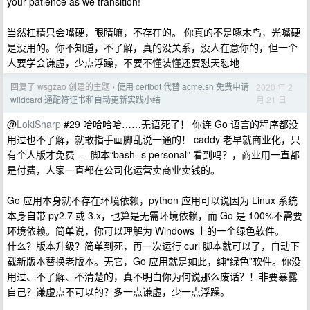
your patience as we transition!
当然杠精只会嘴硬，眼睛嘛，不存在的。 你真的不是啄木鸟，光嘴硬
是没用的。你不知道，不了解，真的没关系，没人在意你的，但一个
人要学会谦虚，少点浮躁，不要不懂装懂还要怼天怼地
回复了 wsgzao 创建的主题
使用 certbot 代替 acme.sh 免费申请
2020 年 2
›
月 21 日
wildcard 通配符证书和自动更新实践小结
@
LokiSharp
#29 哈哈哈哈……无语死了！ 你连 Go 语言的程序都没
用过也不了解，就敢指手画脚乱说一通的！ caddy 老早就商业化，只
有个人版才免费 --- 脚本“bash -s personal” 看到吗？，商业用一直都
是付费，人家一直都在公司化运营卖商业卖钱的。
Go 应用本身就不存在环境依赖，python 应用可以说因为 Linux 系统
本身自带 py2.7 或 3.x，也算是无需环境依赖，而 Go 是 100%不需要
环境依赖。简单说，你可以理解为 Windows 上的一个绿色软件。
什么？版本升级？简单到死，再一次运行 curl 脚本就可以了，自动下
载新版本替换老版本。无它，Go 应用就是如此，纯“绿色”软件。你没
用过、不了解、不清楚的，真不明白你为何说那么废话？！非要暴露
自己？谦虚点不可以的？多一点谦虚，少一点浮躁。