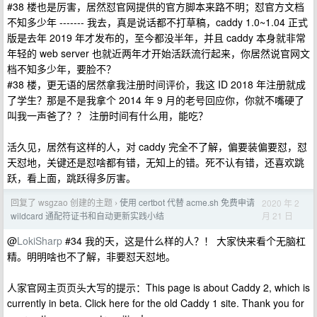
#38 楼也是厉害，居然怼官网提供的官方脚本来路不明；怼官方文档
不知多少年 ------- 我去，真是说话都不打草稿，caddy 1.0~1.04 正式
版是去年 2019 年才发布的，至今都没半年，并且 caddy 本身就非常
年轻的 web server 也就近两年才开始活跃流行起来，你居然说官网文
档不知多少年，要脸不？
#38 楼，更无语的居然拿我注册时间评价，我这 ID 2018 年注册就成
了学生？那是不是我拿个 2014 年 9 月的老号回应你，你就不嘴硬了
叫我一声爸了？？ 注册时间有什么用，能吃？
活久见，居然有这样的人，对 caddy 完全不了解，偏要装偏要怼，怼
天怼地，关键还是怼啥都有错，无知上的错。死不认有错，还喜欢跳
跃，看上面，跳跃得多厉害。
回复了 wsgzao 创建的主题
使用 certbot 代替 acme.sh 免费申请
2020 年 2
›
月 21 日
wildcard 通配符证书和自动更新实践小结
@
LokiSharp
#34 我的天，这是什么样的人？！ 大家快来看个无脑杠
精。明明啥也不了解，非要怼天怼地。
人家官网主页页头大写的提示：This page is about Caddy 2, which is
currently in beta. Click here for the old Caddy 1 site. Thank you for