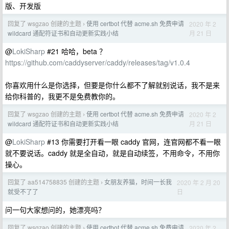
版、开发版
回复了 wsgzao 创建的主题
使用 certbot 代替 acme.sh 免费申请
2020 年 2
›
月 21 日
wildcard 通配符证书和自动更新实践小结
@
LokiSharp
#21 哈哈，beta ？
https://github.com/caddyserver/caddy/releases/tag/v1.0.4
你喜欢用什么是你选择，但要是你什么都不了解就别说话，我不是来
给你科普的，我更不是免费教你的。
回复了 wsgzao 创建的主题
使用 certbot 代替 acme.sh 免费申请
2020 年 2
›
月 21 日
wildcard 通配符证书和自动更新实践小结
@
LokiSharp
#13 你需要打开看一眼 caddy 官网，连官网都不看一眼
就不要说话。caddy 就是全自动，就是自动续签，不用命令，不用你
操心。
回复了 aa514758835 创建的主题
女朋友养猫，时间一长我
2020 年 2 月 20
›
日
就受不了了
问一句大家想问的，她漂亮吗？
回复了 wsgzao 创建的主题
使用 certbot 代替 acme.sh 免费申请
2020 年 2
›