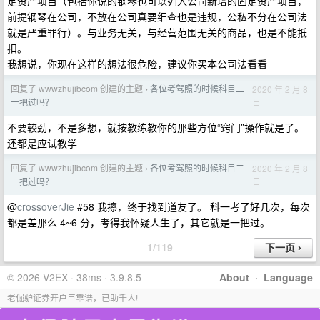
定资产项目（包括你说的钢琴也可以列入公司新增的固定资产项目，
前提钢琴在公司，不放在公司真要细查也是违规，公私不分在公司法
就是严重罪行）。与业务无关，与经营范围无关的商品，也是不能抵
扣。
我想说，你现在这样的想法很危险，建议你买本公司法看看
回复了 wwwzhujibcom 创建的主题
各位考驾照的时候科目二
2020 年 2 月 8
›
日
一把过吗？
不要较劲，不是多想，就按教练教你的那些方位“窍门”操作就是了。
还都是应试教学
回复了 wwwzhujibcom 创建的主题
各位考驾照的时候科目二
2020 年 2 月 8
›
日
一把过吗？
@
crossoverJie
#58 我擦，终于找到道友了。 科一考了好几次，每次
都是差那么 4~6 分，考得我怀疑人生了，其它就是一把过。
1/119
© 2026 V2EX · 38ms · 3.9.8.5
About
·
Language
老倔驴证券开户巨靠谱，已助千人!