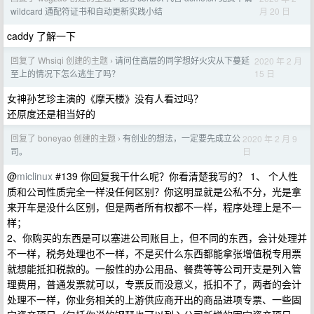
月 20 日
wildcard 通配符证书和自动更新实践小结
caddy 了解一下
回复了 Whsiqi 创建的主题
请问住高层的同学想好火灾从下蔓延
2020 年 2 月
›
15 日
至上的情况下怎么逃生了吗？
女神孙艺珍主演的《摩天楼》没有人看过吗？
还原度还是相当好的
回复了 boneyao 创建的主题
有创业的想法，一定要先成立公
2020 年 2 月 9
›
日
司。
@
miclinux
#139 你回复我干什么呢？你看清楚我写的？ 1、 个人性
质和公司性质完全一样没任何区别？你这明显就是公私不分，光是拿
来开车是没什么区别，但是两者所有权都不一样，程序处理上是不一
样；
2、你购买的东西是可以塞进公司账目上，但不同的东西，会计处理并
不一样，税务处理也不一样，不是买什么东西都能拿张增值税专用票
就想能抵扣税款的。一般性的办公用品、餐费等等公司开支是列入管
理费用，普通发票就可以，专票反而没意义，抵扣不了，两者的会计
处理不一样，你业务相关的上游供应商开出的商品进项专票、一些固