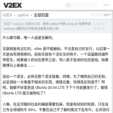
V2EX
uptime
全部回复
回复总数
2377
›
›
回复了 wsgzao 创建的主题
使用 certbot 代替 acme.sh 免费申请
2020 年 2
›
月 28 日
wildcard 通配符证书和自动更新实践小结
什么都可解，唯一人品是无解的。
互联网是有记忆的，v2ex 是不能删帖，不注意自己的言行，以后某一
天是会死得很惨的。前些天就有个活生生的例子，一个逗逼跟风缅怀
李医生，结果被人挖出在更早之前，骂八君子造谣的也还是他。结果
微博马上被暴击……
说出一个谎言，必将无数个谎言接着。同理，为了掩饰自己的无知，
必定胡扯一大堆毫不相关的东西，南辕北辙，恰得其反知道不？呵
呵，我都不好意思说 Ubuntu 20.04 LTS 下下个月就要发行了，敢情
Ubuntu LTS 版又被狗吃了？
人嘛，在这浮躁的社会的确是需要包装，但是有经验的知道，只在自
己专业领域吹牛 50%，不要在自己不了解的情况下乱吹牛。云评测可