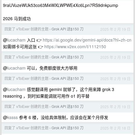
9raUVuzeWUk53co63M4WXLWPWE4Xc6Lpn7RS9dnkpump
2026 马到成功
回复了 vToExer 创建的主题
Grok API 送$150 刀
2025 年 2 月 19 日
›
@
lucacham
入口 👉
https://ai.google.dev/gemini-api/docs?hl=zh-cn
如需绑卡可用这张 👉
https://www.v2ex.com/t/1112150
回复了 vToExer 创建的主题
Grok API 送$150 刀
2025 年 2 月 19 日
›
@
lucacham
可以，免费额度很大方够用
回复了 vToExer 创建的主题
Grok API 送$150 刀
2025 年 2 月 19 日
›
@
lucacham
感觉翻译用 gemini 就够了，这个用来蹲 grok 3
reasoning ，到时如果能调就可用作 o1 的平替
回复了 vToExer 创建的主题
Grok API 送$150 刀
2025 年 2 月 19 日
›
@
kssss
参考 6 楼，没给具体限制，应该会在某个月停发
回复了 vToExer 创建的主题
Grok API 送$150 刀
2025 年 2 月 18 日
›