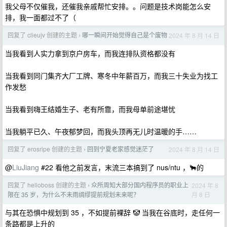
我父母不仅催我，还催我亲戚帮忙安排。。问题是技术岗能怎么安
排，我一面都过不了（
回复了 clieujv 创建的主题
哪一瞬间开始觉得自己是个废物
2024 年 8 月 14 日
›
当我看到人实力拿到京户房车，而我连排队资格都没有
当我看到同门集齐大厂工牌、寒冬中年薪百万，而我三十失业为找工
作发愁
当我看到嗨王结婚生子、老有所靠，而我母单前途堪忧
当我躺平已久、午夜郁梦回，而我头顶再无儿时温暖的手……
回复了 erosripe 创建的主题
回到宁夏老家感觉迷茫了
2024 年 8 月 14 日
›
@
LiuJiang
#22 看他之前发言，末流三本搞到了 nus/ntu ，🐂的
回复了 helloboss 创建的主题
众所周知大部分国内程序员的职业上
2024 年 8
›
月 8 日
限在 35 岁，为什么不未雨绸缪提前规划未来呢？
与其在恐惧中规划到 35 ，不如提前裸辞 🤡 当我在谷底时，走任何一
条路都是上升的