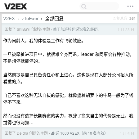
V2EX
vToExer
全部回复
回复总数
261
›
›
回复了 ShiBuYi 创建的主题
关于加班猝死说说我的经历。
1 月 23 日
›
作为同龄人，我的体验是工作有飞轮效应。
一旦被牵扯进项目中，就很难全身而退，leader 和同事会各种推动，
不是想停就能停的。
当然前提是自己具备责任心和上进心，这也是现在大部分公司招人所
看重的点。
自己不喜欢这种无法自拔的感觉，就像望着胡萝卜的牛马一般为了钱
停不下来。
然而也没有选择长期赛道的实力，裸辞了换来自由的代价是无业，我
觉得也很河狸…
回复了 Deidra 创建的主题
🎁 送 1000 V2EX（前 10 名有效）
1 月 6 日
›