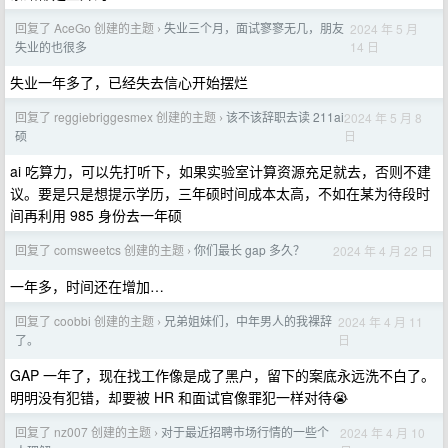
回复了 AceGo 创建的主题
失业三个月，面试寥寥无几，朋友
2024 年 5 月
›
14 日
失业的也很多
失业一年多了，已经失去信心开始摆烂
回复了 reggiebriggesmex 创建的主题
该不该辞职去读 211ai
2024 年 5 月 8
›
日
硕
ai 吃算力，可以先打听下，如果实验室计算资源充足就去，否则不建
议。要是只是想提示学历，三年硕时间成本太高，不如在某为待段时
间再利用 985 身份去一年硕
回复了 comsweetcs 创建的主题
你们最长 gap 多久？
2024 年 4 月 22 日
›
一年多，时间还在增加…
回复了 coobbi 创建的主题
兄弟姐妹们，中年男人的我裸辞
2024 年 4 月 11
›
日
了。
GAP 一年了，现在找工作像是成了黑户，留下的案底永远洗不白了。
明明没有犯错，却要被 HR 和面试官像罪犯一样对待😭
回复了 nz007 创建的主题
对于最近招聘市场行情的一些个
2024 年 4 月 10
›