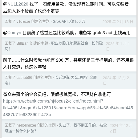
@
NULL2020
找了一圈使用条款，没发现有过期时间。可以先薅着，
后边人多不给薅了也说不定🤣
回复了 vToExer 创建的主题
Grok API 送$150 刀
2025 年 2 月 18 日
›
@
Comyn
目前薅了感觉还是比较鸡肋，准备等 grok 3 api 上线再用
回复了 BillBan 创建的主题
职业炒股几年脱离社会，如何破
2025 年 1 月 1
›
日
局？
酸了……什么时候我也能有 200 万，甚至还是三年挣到的，还不用跟
人打交道，还这么年轻
回复了 cathub86 创建的主题
长话短说-怎么理财？余额
2024 年 12 月 2
›
日
宝？
微众来薅个铂金会员吧，限额极其宽松，不理财白拿也可
https://m.webank.com/s/hj/focus2/client/index.html?
fid=4051&mgmAid=12501&shareFrom=apph5&sid=68e84baad445
4887b71e932890f1478e
回复了 hellolinuxer 创建的主题
失业了，找不到工作的，被父
2024 年 12 月
›
2 日
母逼一种什么体验？