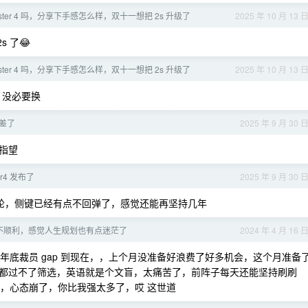
aster 4 吗，分享下手感怎么样，双十一想把 2s 升级了
2025 年 10 月 13 
 了😂
aster 4 吗，分享下手感怎么样，双十一想把 2s 升级了
2025 年 10 月 13 
，没必要换
差了
2025 年 9 月 30 
指望
er4 发布了
2025 年 9 月 30 
属滚轮，侧键已经有点不回弹了，感觉还能再坚持几年
不顺利，感觉人生规划也有点迷茫了
2024 年 4 月 16 
厂年底裁员 gap 到现在，，上个月没准备好浪费了好多机会，这个月准备
都过不了筛选，英语就是个文盲，太痛苦了，前阵子每天还能坚持刷刷
机会，心态崩了，你比我强太多了，哎 这世道