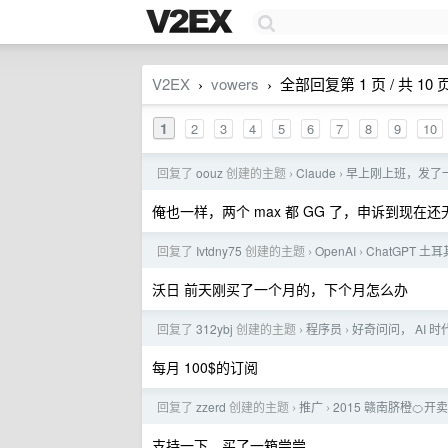
V2EX
vowers
全部回复第 1 页 / 共 10 
›
›
1
2
3
4
5
6
7
8
9
10
回复了
oouz
创建的主题
Claude
早上刚上班，发了一
›
›
俺也一样，两个 max 都 GG 了，申诉到现
回复了
Ivtdny75
创建的主题
OpenAI
ChatGPT 土
›
›
沃日 前天刚买了一个月的，下个月怎么办
回复了
312ybj
创建的主题
程序员
好奇问问， AI
›
›
每月 100$的订阅
回复了
zzerd
创建的主题
推广
2015 赣南脐橙🍊开卖
›
›
支持一下，买了一箱尝尝