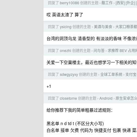
回复了
berry10086
创建的主题
酷工作
[西安] [外企] [
›
›
哎 英语太渣了 算了
回复了
ysicing
创建的主题
美酒与美食
大家口粮茶
›
›
台湾的洞顶乌龙 清香型的 有淡淡的香味 不像
回复了
onezhi
创建的主题
问与答
求推荐 BEV 占
›
›
关爱一下空巢楼主，最近也想学习一下相关的知
回复了
sdwgyzyxy
创建的主题
全球工单系统
支付宝
›
›
+1
回复了
closetome
创建的主题
Android
原生安卓怎
›
›
给你推荐下我的简单粗暴过滤规则：
黑名单 n d td t (不区分大小写)
白名单 接单 欠费 代码为 快捷支付 包裹 快递 菜鸟驿站 