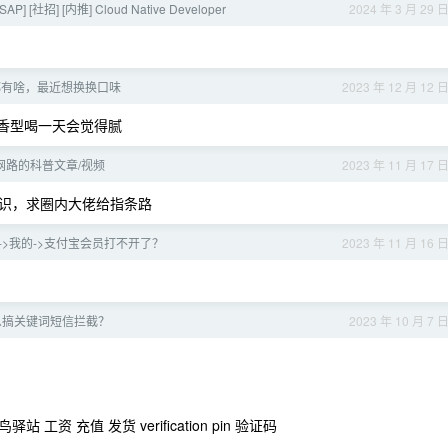
SAP] [社招] [内推] Cloud Native Developer
2024 年 3 月 29 
都有啥，最近想换换口味
2023 年 12 月 12 
浓香型喝一天会觉得腻
用网路的科普文章/视频
2023 年 11 月 17 
识，求圈内大佬给指条路
->我的->支付宝会员打不开了？
2023 年 11 月 16 
么搞关键词短信拦截？
2023 年 10 月 7 
工资 充值 发货 verification pin 验证码