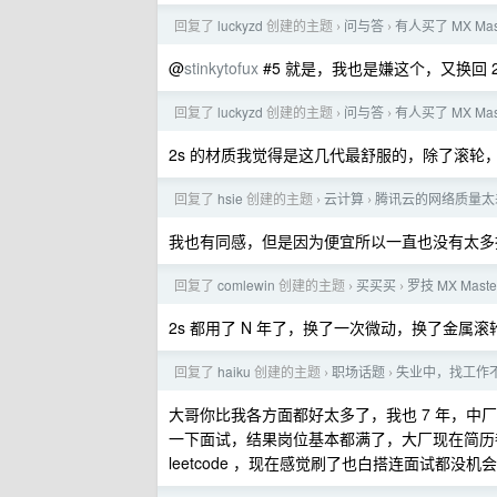
回复了
luckyzd
创建的主题
问与答
有人买了 MX M
›
›
@
stinkytofux
#5 就是，我也是嫌这个，又换回 2s
回复了
luckyzd
创建的主题
问与答
有人买了 MX M
›
›
2s 的材质我觉得是这几代最舒服的，除了滚轮
回复了
hsie
创建的主题
云计算
腾讯云的网络质量太
›
›
我也有同感，但是因为便宜所以一直也没有太多
回复了
comlewin
创建的主题
买买买
罗技 MX Mast
›
›
2s 都用了 N 年了，换了一次微动，换了金
回复了
haiku
创建的主题
职场话题
失业中，找工作
›
›
大哥你比我各方面都好太多了，我也 7 年，中
一下面试，结果岗位基本都满了，大厂现在简历
leetcode ，现在感觉刷了也白搭连面试都没