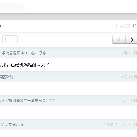
页
回复总数
19
❮
❯
条消息返回 401，心一凉😂
6 月 26 
在还无果，已经饥渴难耐两天了
耳其区涨价
6 月 11 
 时代大家砸钱最多的一笔支出是什么？
4 月 7 
 给 v 友抽几箱
2025 年 11 月 24 