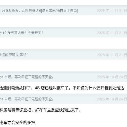
 0.8 免五，两融最低 2.6[送五常米/抽自贡手撕兔]
2025 年 11 月 21 
5 份 10 斤五常大米！今天开奖！
2025 年 11 月 21 
股的密码是“等待”
2025 年 11 月 21 
ega 自燃，再次印证三元锂的不安全。
2025 年 10 月 24 
经检测到电池故障了，4S 店已经叫拖车了，不知道为什么还开着到处溜达
ega 自燃，再次印证三元锂的不安全。
2025 年 10 月 24 
纯属瞎猜等调查把，好在车主反应快跑出来了，
电车才会安全的多把