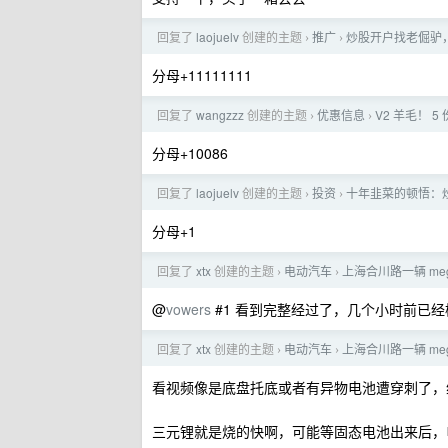
回复了
laojuelv
创建的主题
推广
炒股开户找老倔驴，万
›
›
分母+11111111
回复了
wangzzz
创建的主题
优惠信息
V2 羊毛！ 
›
›
分母+10086
回复了
laojuelv
创建的主题
投资
十年韭菜的顿悟：炒
›
›
分母+1
回复了
xtx
创建的主题
电动汽车
上海合川路一辆 m
›
›
@
vowers
#1 看到完整经过了，几个小时前已
回复了
xtx
创建的主题
电动汽车
上海合川路一辆 m
›
›
看视频像是底盘托底或者有异物电池遭穿刺了，
三元锂就是烧的快啊，可能等固态电池出来后，