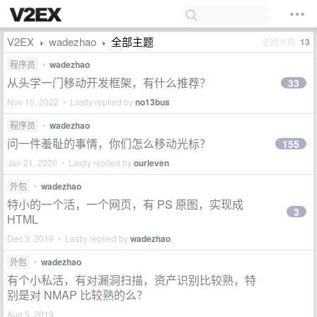
V2EX
wadezhao
全部主题
主题总数
13
›
›
程序员
•
wadezhao
从头学一门移动开发框架，有什么推荐？
33
Nov 10, 2022 • Lastly replied by
no13bus
程序员
•
wadezhao
问一件羞耻的事情，你们怎么移动光标？
155
Jan 21, 2020 • Lastly replied by
ourleven
外包
•
wadezhao
特小的一个活，一个网页，有 PS 原图，实现成
3
HTML
Dec 3, 2019 • Lastly replied by
wadezhao
外包
•
wadezhao
有个小私活，有对漏洞扫描，资产识别比较熟，特
别是对 NMAP 比较熟的么？
Aug 5, 2019