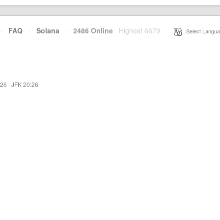
·
FAQ
·
Solana
·
2486 Online
Highest 6679
·
Select Langua
:26
·
JFK 20:26