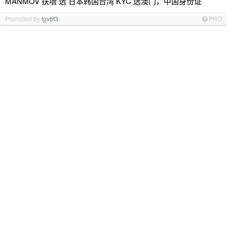
MANMOV 扶墙 选 日本韩国台湾 KYC 选澳门，中国身份证
Promoted by
fgvbt3
PRO