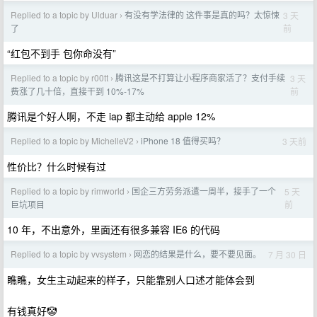
Replied to a topic by Ulduar
有没有学法律的 这件事是真的吗？太惊悚
3 天
›
前
了
“红包不到手 包你命没有”
Replied to a topic by r00tt
腾讯这是不打算让小程序商家活了？支付手续
3 天
›
前
费涨了几十倍，直接干到 10%-17%
腾讯是个好人啊，不走 iap 都主动给 apple 12%
Replied to a topic by MichelleV2
iPhone 18 值得买吗？
3 天前
›
性价比？什么时候有过
Replied to a topic by rimworld
国企三方劳务派遣一周半，接手了一个
5 天
›
前
巨坑项目
10 年，不出意外，里面还有很多兼容 IE6 的代码
Replied to a topic by vvsystem
网恋的结果是什么，要不要见面。
7 月 30 日
›
瞧瞧，女生主动起来的样子，只能靠别人口述才能体会到
有钱真好🤡