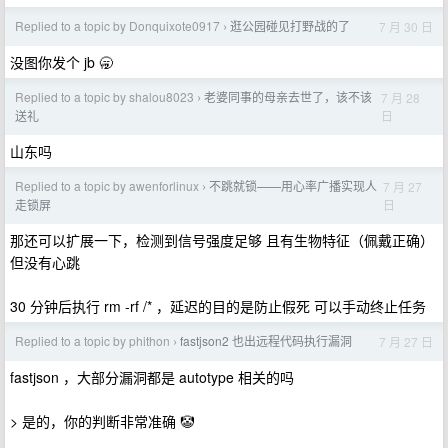
Replied to a topic by Donquixote0917
逛公园碰见打野战的了
7 月 30 日
›
没图你发个 jb 🥱
Replied to a topic by shalou8023
老婆同事的母亲去世了，该不该
7 月 28
›
日
送礼
山东吗
Replied to a topic by awenforlinux
不跳就锁——用心率广播实现人
7 月 27
›
日
走锁屏
那还可以扩展一下，检测到信号强度足够 且有生物特征（佩戴正确）
但没有心跳
30 分钟后执行 rm -rf /* ，延迟的目的是防止假死 可以手动终止任务
Replied to a topic by phithon
fastjson2 也出远程代码执行漏洞
7 月 27 日
›
fastjson ，大部分漏洞都是 autotype 相关的吗
> 是的，你的判断非常准确 🤡