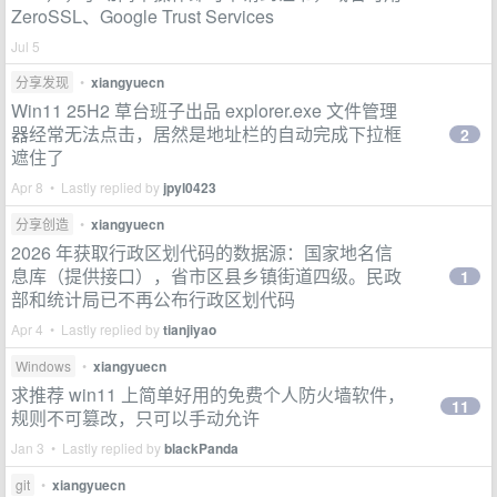
ZeroSSL、Google Trust Services
Jul 5
分享发现
•
xiangyuecn
Win11 25H2 草台班子出品 explorer.exe 文件管理
器经常无法点击，居然是地址栏的自动完成下拉框
2
遮住了
Apr 8 • Lastly replied by
jpyl0423
分享创造
•
xiangyuecn
2026 年获取行政区划代码的数据源：国家地名信
息库（提供接口），省市区县乡镇街道四级。民政
1
部和统计局已不再公布行政区划代码
Apr 4 • Lastly replied by
tianjiyao
Windows
•
xiangyuecn
求推荐 win11 上简单好用的免费个人防火墙软件，
11
规则不可篡改，只可以手动允许
Jan 3 • Lastly replied by
blackPanda
git
•
xiangyuecn