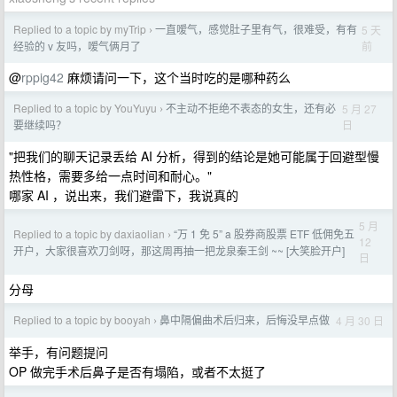
Replied to a topic by myTrip
一直嗳气，感觉肚子里有气，很难受，有有
5 天
›
前
经验的 v 友吗，嗳气俩月了
@
rppig42
麻烦请问一下，这个当时吃的是哪种药么
Replied to a topic by YouYuyu
不主动不拒绝不表态的女生，还有必
5 月 27
›
日
要继续吗？
"把我们的聊天记录丢给 AI 分析，得到的结论是她可能属于回避型慢
热性格，需要多给一点时间和耐心。"
哪家 AI ，说出来，我们避雷下，我说真的
5 月
Replied to a topic by daxiaolian
“万 1 免 5” a 股券商股票 ETF 低佣免五
›
12
开户，大家很喜欢刀剑呀，那这周再抽一把龙泉秦王剑 ~~ [大笑脸开户]
日
分母
Replied to a topic by booyah
鼻中隔偏曲术后归来，后悔没早点做
4 月 30 日
›
举手，有问题提问
OP 做完手术后鼻子是否有塌陷，或者不太挺了