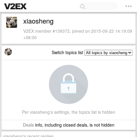
xiaosheng
V2EX member #139372, joined on 2015-09-22 14:19:09
+08:00
Switch topics list
Per xiaosheng's settings, the topics list is hidden
Deals
info, including closed deals, is not hidden
xiaosheng's recent replies