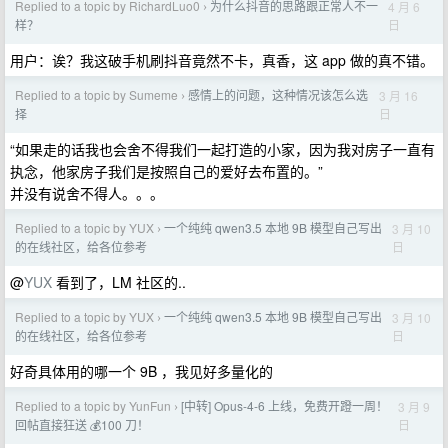
Replied to a topic by RichardLuo0
为什么抖音的思路跟正常人不一
4 月 6
›
日
样？
用户：诶？我这破手机刷抖音竟然不卡，真香，这 app 做的真不错。
Replied to a topic by Sumeme
感情上的问题，这种情况该怎么选
3 月 16
›
日
择
“如果走的话我也会舍不得我们一起打造的小家，因为我对房子一直有
执念，他家房子我们是按照自己的爱好去布置的。”
并没有说舍不得人。。。
Replied to a topic by YUX
一个纯纯 qwen3.5 本地 9B 模型自己写出
3 月 10
›
日
的在线社区，给各位参考
@
YUX
看到了，LM 社区的..
Replied to a topic by YUX
一个纯纯 qwen3.5 本地 9B 模型自己写出
3 月 10
›
日
的在线社区，给各位参考
好奇具体用的哪一个 9B ，我见好多量化的
Replied to a topic by YunFun
[中转] Opus-4-6 上线，免费开蹬一周！
3 月 9
›
日
回帖直接狂送 💰100 刀！