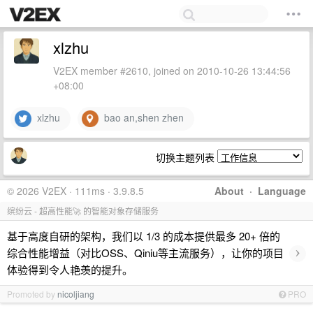
xlzhu
V2EX member #2610, joined on 2010-10-26 13:44:56
+08:00
xlzhu
bao an,shen zhen
切换主题列表
© 2026 V2EX · 111ms · 3.9.8.5
About
·
Language
缤纷云 - 超高性能🚀 的智能对象存储服务
基于高度自研的架构，我们以 1/3 的成本提供最多 20+ 倍的
›
综合性能增益（对比OSS、Qiniu等主流服务），让你的项目
体验得到令人艳羡的提升。
Promoted by
nicoljiang
PRO