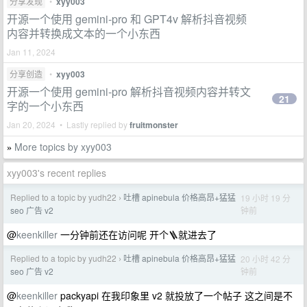
分享发现
•
xyy003
开源一个使用 gemini-pro 和 GPT4v 解析抖音视频
内容并转换成文本的一个小东西
Jan 11, 2024
分享创造
•
xyy003
开源一个使用 gemini-pro 解析抖音视频内容并转文
21
字的一个小东西
Jan 20, 2024 • Lastly replied by
fruitmonster
More topics by xyy003
»
xyy003's recent replies
Replied to a topic by yudh22
吐槽 apinebula 价格高昂+猛猛
19 小时 19 分
›
钟前
seo 广告 v2
@
keenkiller
一分钟前还在访问呢 开个🪜就进去了
Replied to a topic by yudh22
吐槽 apinebula 价格高昂+猛猛
20 小时 42 分
›
钟前
seo 广告 v2
@
keenkiller
packyapi 在我印象里 v2 就投放了一个帖子 这之间是不