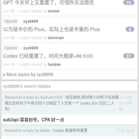
GPT 今天早上又重置了，可惜昨天没蹬完
70
Jun 30 • Lastly replied by
testsb
OpenAI
•
xyz8899
以为是半价的 Plus，实际上也是半量的 Plus
6
Jun 28 • Lastly replied by
tanrenye
OpenAI
•
xyz8899
Codex 已经重置了，时间大概是+86 5:00
27
Jun 18 • Lastly replied by
honjow
More topics by xyz8899
»
xyz8899's recent replies
Replied to a topic by XuHuan1025
就在刚刚,耗时两小时终于在埃塞
14 小时
›
35 分钟
俄比亚时间下午两点四十分搞定了人生第一个 codex 20x 日区(二人
前
车)
sub2api 容易封号，CPA 好一点
Replied to a topic by testsb
Codex 额度即将重置
7 月 28 日
›