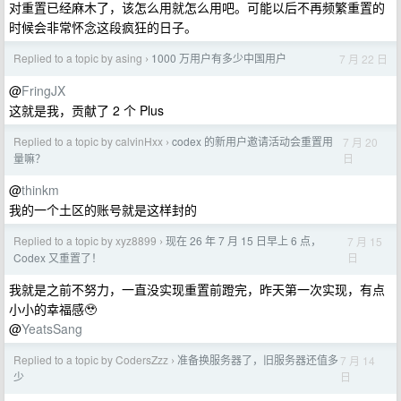
对重置已经麻木了，该怎么用就怎么用吧。可能以后不再频繁重置的
时候会非常怀念这段疯狂的日子。
Replied to a topic by asing
1000 万用户有多少中国用户
7 月 22 日
›
@
FringJX
这就是我，贡献了 2 个 Plus
Replied to a topic by calvinHxx
codex 的新用户邀请活动会重置用
7 月 20
›
日
量嘛？
@
thinkm
我的一个土区的账号就是这样封的
Replied to a topic by xyz8899
现在 26 年 7 月 15 日早上 6 点，
7 月 15
›
日
Codex 又重置了！
我就是之前不努力，一直没实现重置前蹬完，昨天第一次实现，有点
小小的幸福感🥹
@
YeatsSang
Replied to a topic by CodersZzz
准备换服务器了，旧服务器还值多
7 月 14
›
日
少