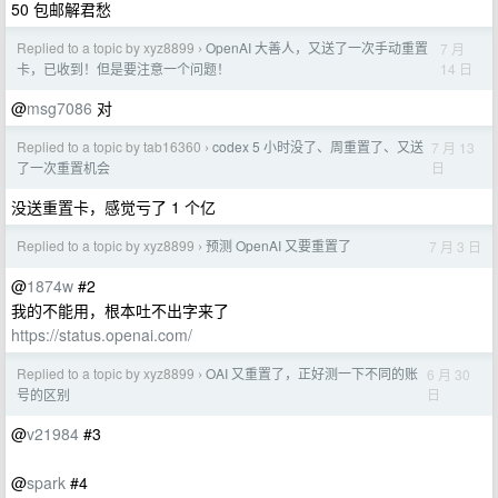
50 包邮解君愁
Replied to a topic by xyz8899
OpenAI 大善人，又送了一次手动重置
7 月
›
14 日
卡，已收到！但是要注意一个问题！
@
msg7086
对
Replied to a topic by tab16360
codex 5 小时没了、周重置了、又送
7 月 13
›
日
了一次重置机会
没送重置卡，感觉亏了 1 个亿
Replied to a topic by xyz8899
预测 OpenAI 又要重置了
7 月 3 日
›
@
1874w
#2
我的不能用，根本吐不出字来了
https://status.openai.com/
Replied to a topic by xyz8899
OAI 又重置了，正好测一下不同的账
6 月 30
›
日
号的区别
@
v21984
#3
@
spark
#4