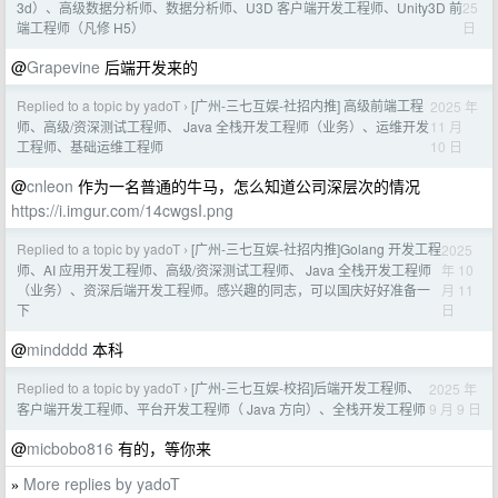
25
3d）、高级数据分析师、数据分析师、U3D 客户端开发工程师、Unity3D 前
日
端工程师（凡修 H5）
@
Grapevine
后端开发来的
Replied to a topic by yadoT
[广州-三七互娱-社招内推] 高级前端工程
2025 年
›
11 月
师、高级/资深测试工程师、 Java 全栈开发工程师（业务）、运维开发
10 日
工程师、基础运维工程师
@
cnleon
作为一名普通的牛马，怎么知道公司深层次的情况
https://i.imgur.com/14cwgsI.png
Replied to a topic by yadoT
[广州-三七互娱-社招内推]Golang 开发工程
2025
›
年 10
师、AI 应用开发工程师、高级/资深测试工程师、 Java 全栈开发工程师
月 11
（业务）、资深后端开发工程师。感兴趣的同志，可以国庆好好准备一
日
下
@
mindddd
本科
Replied to a topic by yadoT
[广州-三七互娱-校招]后端开发工程师、
2025 年
›
9 月 9 日
客户端开发工程师、平台开发工程师（ Java 方向）、全栈开发工程师
@
micbobo816
有的，等你来
More replies by yadoT
»