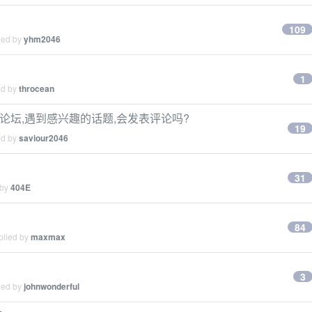
109
ied by
yhm2046
1
ed by
throcean
之类的论坛,遇到感兴趣的话题,会发表评论吗?
19
ed by
saviour2046
31
 by
404E
84
plied by
maxmax
3
ied by
johnwonderful