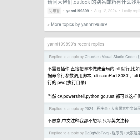
请问大佬们,outlook 的别名邮箱有什么妙
问与答
•
yanni199899
•
Aug 12, 2024
• Lastly repl
More topics by yanni199899
»
yanni199899's recent replies
Replied to a topic by
Chuckle
Visual Studio Code
›
›
不需要插件,直接把脚本做成全局的 cli 就行,比如你写
据命令行参数调用脚本,`cli scanPort 8080`, `cli b
行的 pwd(执行目录)
当然 c#,powershell,python,go,rust 
Replied to a topic by
2024
程序员
大家愿意中文编
›
›
不愿意,中文注释我都不想写,只写英文注释
Replied to a topic by
Dg3gWjbFvvq
程序员
大家是
›
›