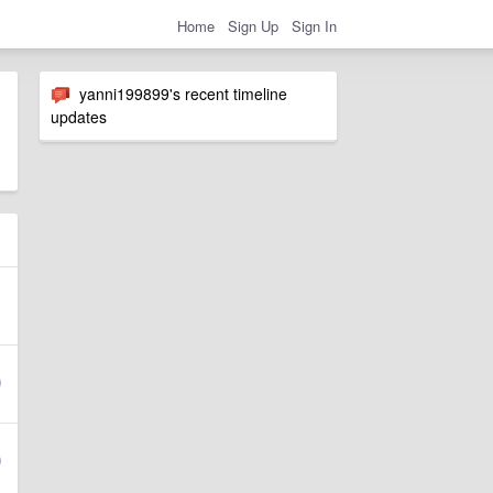
Home
Sign Up
Sign In
yanni199899's recent timeline
updates