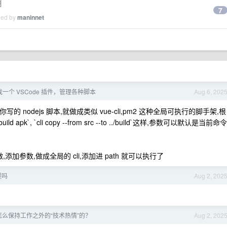
用
7
ied by
maninnet
找一个 VSCode 插件，管理各种脚本
Aug 6, 202
的 nodejs 脚本,就做成类似 vue-cli,pm2 这种全局可执行的脚手架,根
uild apk`, `cli copy --from src --to ../build`这样,参数可以默认是当前命令
都可以这样做,添加参数,做成全局的 cli,添加进 path 就可以执行了
程吗
Aug 2, 202
怎么保持工作之外的“技术热情”的？
Aug 2, 202