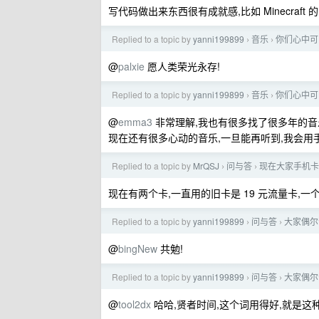
写代码做出来东西很有成就感,比如 Minecraft 
Replied to a topic by
yanni199899
音乐
你们心中可
›
›
@
palxie
愿人类荣光永存!
Replied to a topic by
yanni199899
音乐
你们心中可
›
›
@
emma3
非常理解,我也有很多找了很多年的音
现在还有很多心动的音乐,一旦能再听到,我会用
Replied to a topic by
MrQSJ
问与答
现在大家手机卡
›
›
现在有两个卡,一直用的旧卡是 19 元流量卡,一个月
Replied to a topic by
yanni199899
问与答
大家偶尔
›
›
@
bingNew
共勉!
Replied to a topic by
yanni199899
问与答
大家偶尔
›
›
@
tool2dx
哈哈,贤者时间,这个词用得好,就是这