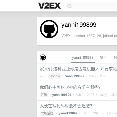
yanni199899
V2EX member #637128, joined on
yanni199899
提问
家人们,这种验证你是否是机器人,并要求
1
Google
•
yanni199899
•
Mar 29, 2025
你们心中可以封神的音乐有哪些?
音乐
•
yanni199899
•
Feb 24, 2025
• Lastly replie
大伙在写代码时会不会迷茫?
职场话题
•
yanni199899
•
Feb 15, 2025
• Lastly re