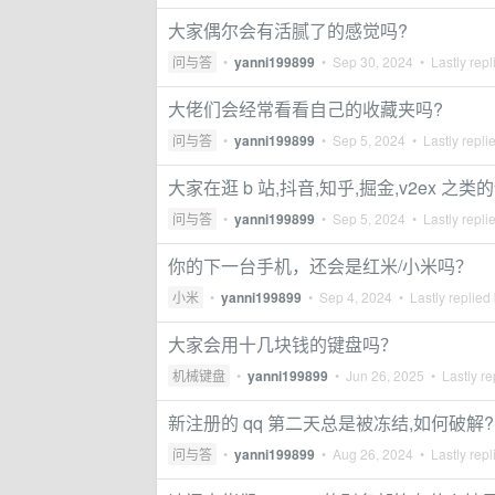
大家偶尔会有活腻了的感觉吗?
问与答
•
yanni199899
•
Sep 30, 2024
• Lastly repl
大佬们会经常看看自己的收藏夹吗?
问与答
•
yanni199899
•
Sep 5, 2024
• Lastly repli
大家在逛 b 站,抖音,知乎,掘金,v2ex 
问与答
•
yanni199899
•
Sep 5, 2024
• Lastly repli
你的下一台手机，还会是红米/小米吗？
小米
•
yanni199899
•
Sep 4, 2024
• Lastly replied
大家会用十几块钱的键盘吗？
机械键盘
•
yanni199899
•
Jun 26, 2025
• Lastly re
新注册的 qq 第二天总是被冻结,如何破解?
问与答
•
yanni199899
•
Aug 26, 2024
• Lastly repl