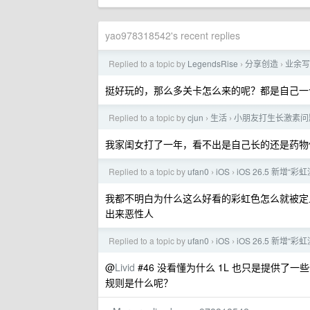
yao978318542's recent replies
Replied to a topic by
LegendsRise
分享创造
业余写
›
›
挺好玩的，那么多关卡怎么来的呢？都是自己一
Replied to a topic by
cjun
生活
小朋友打生长激素问
›
›
我家闺女打了一年，看不出是自己长的还是药物
Replied to a topic by
ufan0
iOS
iOS 26.5 新增“彩
›
›
我都不明白为什么这么好看的彩虹色怎么就被定义
出来恶性人
Replied to a topic by
ufan0
iOS
iOS 26.5 新增“彩
›
›
@
Livid
#46 没看懂为什么 1L 也只是提供了一些
规则是什么呢？