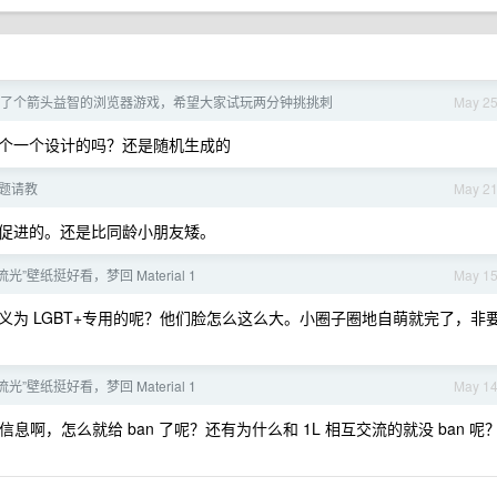
了个箭头益智的浏览器游戏，希望大家试玩两分钟挑挑刺
May 2
个一个设计的吗？还是随机生成的
题请教
May 2
促进的。还是比同龄小朋友矮。
虹流光”壁纸挺好看，梦回 Material 1
May 1
为 LGBT+专用的呢？他们脸怎么这么大。小圈子圈地自萌就完了，非
虹流光”壁纸挺好看，梦回 Material 1
May 1
信息啊，怎么就给 ban 了呢？还有为什么和 1L 相互交流的就没 ban 呢