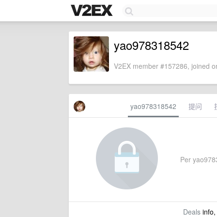
yao978318542
V2EX member #157286, joined on
yao978318542
提问
Per yao97831
Deals
info,