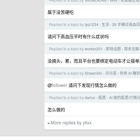
›
›
属于没苦硬吃
Replied to a topic by
lyq1234
生活
26 岁确诊高血
›
›
请问下高血压平时有什么症状吗
Replied to a topic by
worker201
职场话题
周末无聊
›
›
没搞头，累，而且平台也要绑定电动车才让接单
Replied to a topic by
ShawnShi
问与答
你用 AI 
›
›
@
follower
请问下发现行情怎么做的
Replied to a topic by
darluc
股票
AI 做的股票/行
›
›
怎么做的
More replies by yfixx
»