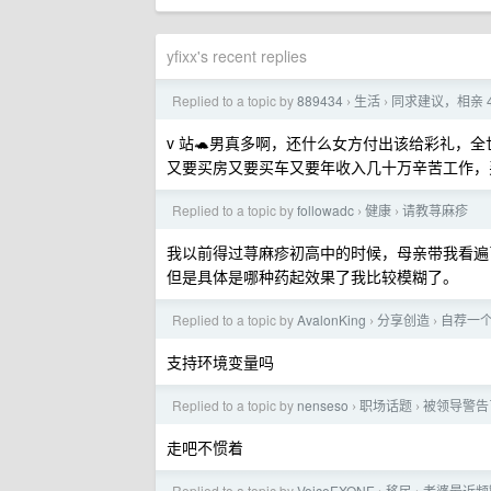
yfixx's recent replies
Replied to a topic by
889434
生活
同求建议，相亲 
›
›
v 站🐢男真多啊，还什么女方付出该给彩礼，
又要买房又要买车又要年收入几十万辛苦工作，
Replied to a topic by
followadc
健康
请教荨麻疹
›
›
我以前得过荨麻疹初高中的时候，母亲带我看遍
但是具体是哪种药起效果了我比较模糊了。
Replied to a topic by
AvalonKing
分享创造
自荐一个 C
›
›
支持环境变量吗
Replied to a topic by
nenseso
职场话题
被领导警告
›
›
走吧不惯着
Replied to a topic by
VoiceEXONE
移民
老婆最近频