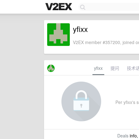
yfixx
V2EX member #357200, joined on
yfixx
提问
技术
Per yfixx's s
Deals
info,