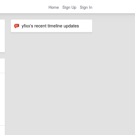
Home
Sign Up
Sign In
yfixx's recent timeline updates