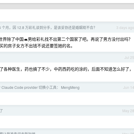
4 个月，因 12.8 万彩礼谈到分手，是该妥协还是婚姻观不合？
3 days ag
全世界除了中国🐢男给彩礼找不出第二个国家了吧。再说了男方没付出吗？
买的房子女方不出钱不说还要签她的名。
Jul 2
了各种医生，药也搞了不少，中药西药吃的涂的，后面不知道怎么好了，
laude Code provider 切换小工具： MengMeng
Jun 1
了
May 2
繁让我准备润去新加坡
May 2