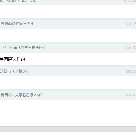
压 要靠药物降血压终身
Apr 1
，骑自行车送外卖有搞头吗？
Apr 1
美团是这样的
赚到过钱吗 怎么赚的？
Mar 2
情分析网站，大家看看怎么样？
Mar 2