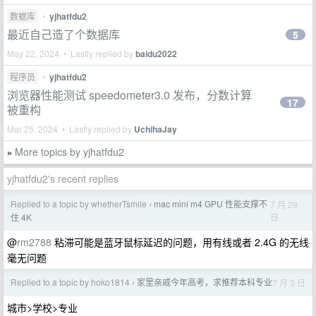
数据库
•
yjhatfdu2
最近自己造了个数据库
5
May 22, 2024 • Lastly replied by
baidu2022
程序员
•
yjhatfdu2
浏览器性能测试 speedometer3.0 发布，分数计算
17
被重构
Mar 25, 2024 • Lastly replied by
UchihaJay
More topics by yjhatfdu2
»
yjhatfdu2's recent replies
Replied to a topic by whetherTsmile
mac mini m4 GPU 性能支撑不
7 月 29
›
日
住 4K
@
rm2788
粘滞可能是蓝牙鼠标延迟的问题，用有线或者 2.4G 的无线
毫无问题
Replied to a topic by hoko1814
家里亲戚今年高考，求推荐本科专业
7 月 3 日
›
城市>学校>专业