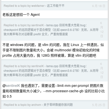
Replied to a topic by webfamer
这工作能干不
6 月 18 日
›
老板这是想招一个 Agent
6
Replied to a topic by sentinelK
lama.cpp 目前有重大性能 bug：
›
月
checkpoint 的巡回逻辑对于混合模型（比如 qwen3.6-27B）无效，从而导
12
致大概率每次对话都要 prefill 全文，严重拖慢速度
日
不是 windows 的问题，是 vllm 的问题，我在 Linux 上一样遇到，似
乎是不限制图片数量和大小，会被 multimodel 模块初始化的时候
profile 占用大量内存，我 128G 照样被爆，算是 vllm 的问题吧
6
Replied to a topic by sentinelK
lama.cpp 目前有重大性能 bug：
›
月
checkpoint 的巡回逻辑对于混合模型（比如 qwen3.6-27B）无效，从而导
12
致大概率每次对话都要 prefill 全文，严重拖慢速度
日
@
sentinelK
我也遇到了，需要设置--limit-mm-per-prompt 把图片数
量和视频数量和大小减少，--mm-processor-cache-gb 设的比较小比
如 0.5
Replied to a topic by archxm
关于零碎数据存放问题
5 月 25 日
›