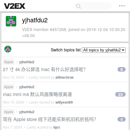
yjhatfdu2
V2EX member #457268, joined on 2019-12-04 10:30:20
+08:00
Switch topics list
Apple
•
yjhatfdu2
27 寸 4k 办公屏连 mac 有什么好选择呢？
9
Nov 13, 2024 • Lastly replied by
allinschroe
Apple
•
yjhatfdu2
mac mini m4 默认风扇策略很离谱
23
Nov 15, 2024 • Lastly replied by
willyeon99
Apple
•
yjhatfdu2
现在 Apple store 线下还能买新机旧机折抵吗？
4
Nov 7, 2024 • Lastly replied by
lqcc