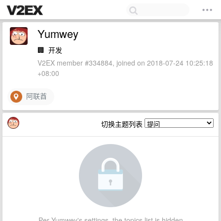
Yumwey
🏢
开发
V2EX member #334884, joined on 2018-07-24 10:25:18
+08:00
阿联酋
切换主题列表
Per Yumwey's settings, the topics list is hidden