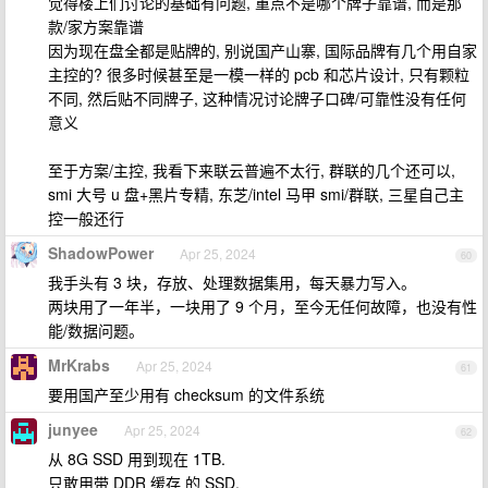
觉得楼上们讨论的基础有问题, 重点不是哪个牌子靠谱, 而是那
款/家方案靠谱
因为现在盘全都是贴牌的, 别说国产山寨, 国际品牌有几个用自家
主控的? 很多时候甚至是一模一样的 pcb 和芯片设计, 只有颗粒
不同, 然后贴不同牌子, 这种情况讨论牌子口碑/可靠性没有任何
意义
至于方案/主控, 我看下来联云普遍不太行, 群联的几个还可以,
smi 大号 u 盘+黑片专精, 东芝/intel 马甲 smi/群联, 三星自己主
控一般还行
ShadowPower
Apr 25, 2024
60
我手头有 3 块，存放、处理数据集用，每天暴力写入。
两块用了一年半，一块用了 9 个月，至今无任何故障，也没有性
能/数据问题。
MrKrabs
Apr 25, 2024
61
要用国产至少用有 checksum 的文件系统
junyee
Apr 25, 2024
62
从 8G SSD 用到现在 1TB.
只敢用带 DDR 缓存 的 SSD.