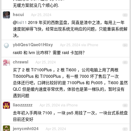
无缓方案就没几个顺心的.
hscui
Apr 25, 2024
63
@
bsl11
2019 年买的西数蓝盘，简直是渣中之渣，每用上一年
速度就掉得飞快，经常出现系统无响应的问题，只能重装系统解
决。
yb8Qes1Qae01H0xy
Apr 25, 2024 via iPhone
64
raid0 和 lvm 比咋样？需要 raid 卡加持？
chrawsl
Apr 25, 2024
65
买了 2 根 Ti7100Plus ，2 根 Ti600 ，公司电脑上用了两根
Ti5000Plus 和 Ti7000Plus ，有一根 7000 坏了售后了一次
总体还行吧，口碑比较好的是 7100Plus 和 Pc005 ，Ti600 虽然
QLC 但是缓内速度非常优秀，体验也是第一梯队的，暂时没有
遇到问题
liaozzzzzz
Apr 25, 2024 via iPhone
66
去年初入手两块 7100 ，一块 ps5 用挂了一次，一块台式系统盘
目前还安好
jerrycmht024
Apr 25, 2024
67