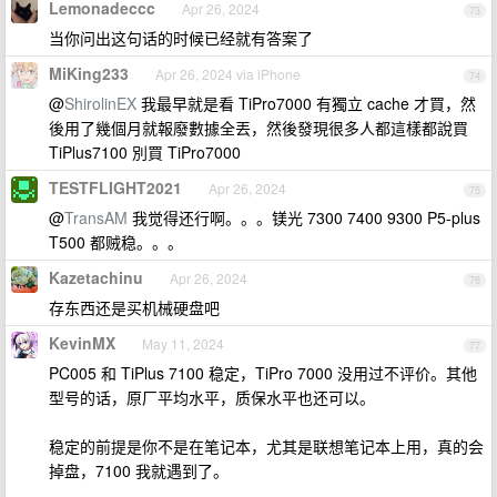
Lemonadeccc
Apr 26, 2024
73
当你问出这句话的时候已经就有答案了
MiKing233
Apr 26, 2024 via iPhone
74
@
ShirolinEX
我最早就是看 TiPro7000 有獨立 cache 才買，然
後用了幾個月就報廢數據全丟，然後發現很多人都這樣都說買
TiPlus7100 別買 TiPro7000
TESTFLIGHT2021
Apr 26, 2024
75
@
TransAM
我觉得还行啊。。。镁光 7300 7400 9300 P5-plus
T500 都贼稳。。。
Kazetachinu
Apr 26, 2024
76
存东西还是买机械硬盘吧
KevinMX
May 11, 2024
77
PC005 和 TiPlus 7100 稳定，TiPro 7000 没用过不评价。其他
型号的话，原厂平均水平，质保水平也还可以。
稳定的前提是你不是在笔记本，尤其是联想笔记本上用，真的会
掉盘，7100 我就遇到了。