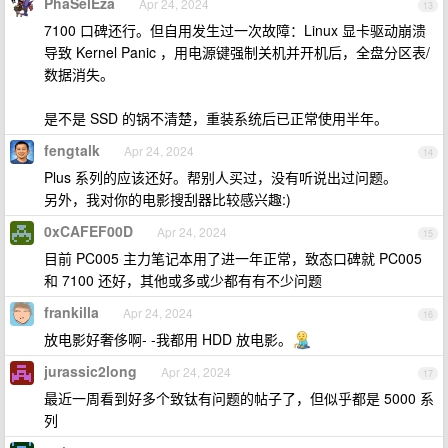
PhaSelEza
Apr 24, 2024
13
7100 口碑还行。但自用发生过一次故障：Linux 显卡驱动崩溃
导致 Kernel Panic ，用电源键强制关机并开机后，全盘分区表/
数据消失。
是不是 SSD 的锅不清楚，重装系统后已正常使用半年。
fengtalk
Apr 24, 2024
14
Plus 系列的应该还好。帮别人买过，没有听说出过问题。
另外，我对你的电影搜刮器比较感兴趣:)
0xCAFEF00D
Apr 24, 2024
15
目前 PC005 主力笔记本用了进一年正常，致态口碑就 PC005
和 7100 还好，其他或多或少都有有不少问题
frankilla
Apr 24, 2024
16
放电影好奢侈啊- -我都用 HDD 放电影。
jurassic2long
Apr 24, 2024
17
最近一周看到好多个致钛有问题的帖子了，但似乎都是 5000 系
列