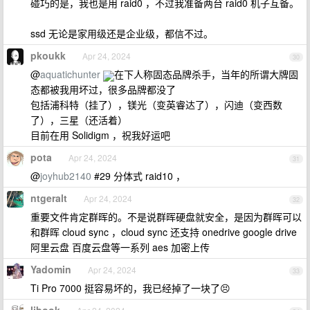
碰巧的是，我也是用 raid0 ，不过我准备两台 raid0 机子互备。
ssd 无论是家用级还是企业级，都信不过。
pkoukk
Apr 24, 2024
30
@
aquatichunter
在下人称固态品牌杀手，当年的所谓大牌固
态都被我用坏过，很多品牌都没了
包括浦科特（挂了），镁光（变英睿达了），闪迪（变西数
了），三星（还活着）
目前在用 Solidigm ，祝我好运吧
pota
Apr 24, 2024
31
@
joyhub2140
#29 分体式 raid10 ，
ntgeralt
Apr 24, 2024
32
重要文件肯定群晖的。不是说群晖硬盘就安全，是因为群晖可以
和群晖 cloud sync ，cloud sync 还支持 onedrive google drive
阿里云盘 百度云盘等一系列 aes 加密上传
Yadomin
Apr 24, 2024
33
Ti Pro 7000 挺容易坏的，我已经掉了一块了😣