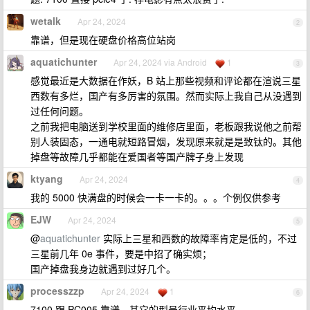
wetalk
Apr 24, 2024
2
靠谱，但是现在硬盘价格高位站岗
aquatichunter
Apr 24, 2024 via Android
1
3
感觉最近是大数据在作妖，B 站上那些视频和评论都在渲说三星
西数有多烂，国产有多厉害的氛围。然而实际上我自己从没遇到
过任何问题。
之前我把电脑送到学校里面的维修店里面，老板跟我说他之前帮
别人装固态，一通电就短路冒烟，发现原来就是是致钛的。其他
掉盘等故障几乎都能在爱国者等国产牌子身上发现
ktyang
Apr 24, 2024
4
我的 5000 快满盘的时候会一卡一卡的。。。个例仅供参考
EJW
Apr 24, 2024
5
@
aquatichunter
实际上三星和西数的故障率肯定是低的，不过
三星前几年 0e 事件，要是中招了确实烦；
国产掉盘我身边就遇到过好几个。
processzzp
Apr 24, 2024
1
6
7100 跟 PC005 靠谱，其它的型号行业平均水平