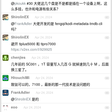
@
pkoukk
#30 大佬这几个盘是不是都是插在一个设备上啊，这
么多挂，也许和电源有些关系？
ShirolinEX
Apr 24, 2024
41
@
FrankAdler
大佬开发的是 fengqi/kodi-metadata-tmdb-cli
吗？
ShirolinEX
Apr 24, 2024
42
避开 tiplus5000 和 tipro7000
https://v2ex.com/t/929925
chenjies
Apr 24, 2024
43
几年前的 SC001 ，1T 容量写入几百 G 就掉速到几十 M ，后面
换三星了。
HitouchiMi
Apr 24, 2024
44
致钛可以的，7100 ，最新的那一代技术是没问题的
FrankAdler
Apr 24, 2024
45
@
ShirolinEX
是的
eoo
Apr 24, 2024
46