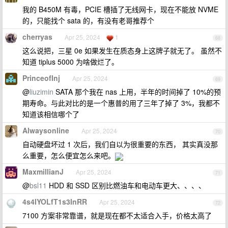
我的 B450M 有毒，PCIE 槽插了无线网卡，现在不能放 NVME
的，只能找个 sata 的，有没有老哥推荐个
cherryas
Apr 25, 2024
1
68
这么说把，三星 0e 如果发生在质态身上这牌子就无了。 虽然不
知道 tiplus 5000 为啥做烂了。
PrinceofInj
Apr 25, 2024
69
@
liuzimin
SATA 那个我在 nas 上用，半年的时间掉了 10%的预
期寿命。与此对比的是一个惠普的用了三年了掉了 3%，我都不
知道该相信哪个了
Alwaysonline
Apr 25, 2024
70
自动硬盘坏过 1 次后，我们自以为很重要的东西， 其实真没那
么重要，怎么便宜怎么来吧。
MaxmillianJ
Apr 25, 2024
71
@
bsl11
HDD 和 SSD 区别比燃油车和电动车更大、、、、
4s4IYOLfT1s3InRR
Apr 25, 2024
72
7100 方案非常靠谱，就是现在都不太适合入手，价格太高了