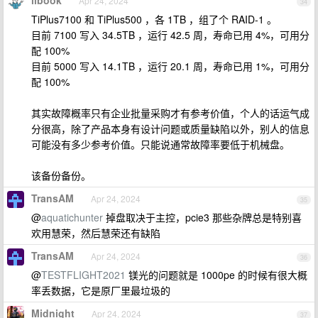
libook
Apr 24, 2024
34
TiPlus7100 和 TiPlus500 ，各 1TB ，组了个 RAID-1 。
目前 7100 写入 34.5TB ，运行 42.5 周，寿命已用 4%，可用分
配 100%
目前 5000 写入 14.1TB ，运行 20.1 周，寿命已用 1%，可用分
配 100%
其实故障概率只有企业批量采购才有参考价值，个人的话运气成
分很高，除了产品本身有设计问题或质量缺陷以外，别人的信息
可能没有多少参考价值。只能说通常故障率要低于机械盘。
该备份备份。
TransAM
Apr 24, 2024
35
@
aquatichunter
掉盘取决于主控，pcie3 那些杂牌总是特别喜
欢用慧荣，然后慧荣还有缺陷
TransAM
Apr 24, 2024
36
@
TESTFLIGHT2021
镁光的问题就是 1000pe 的时候有很大概
率丢数据，它是原厂里最垃圾的
Midnight
Apr 24, 2024
37