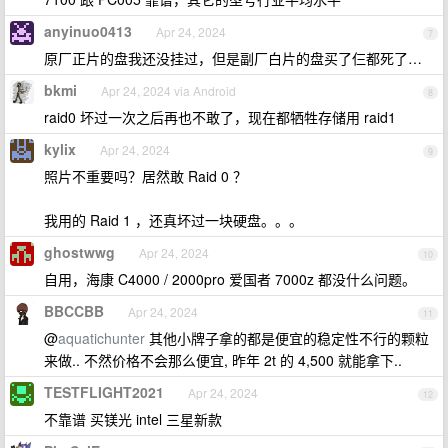
anyinuo0413
Apr 24, 2024
7
原厂正片的盘我还没挂过，但是副厂白片的盘买了仨都死了…
bkmi
Apr 24, 2024 via Android
8
raid0 坏过一次之后再也不敢了，现在都牺牲存储用 raid1
kylix
Apr 24, 2024
9
照片不重要吗？居然敢 Raid 0 ？
我用的 Raid 1 ，还真坏过一块硬盘。。。
ghostwwg
Apr 24, 2024
10
自用，海康 C4000 / 2000pro 爱国者 7000z 都没什么问题。
BBCCBB
Apr 24, 2024
11
@
aquatichunter
其他小牌子拿的都是便宜的稳定性不行的颗粒
来做.. 不然价格不会那么便宜, 昨年 2t 的 4,500 就能拿下..
TESTFLIGHT2021
Apr 24, 2024
12
不靠谱 买镁光 intel 三星新款