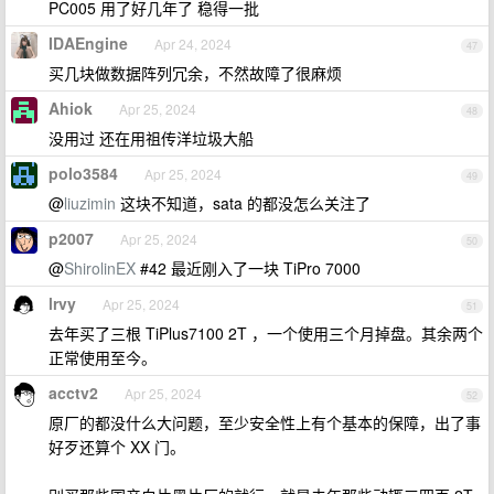
PC005 用了好几年了 稳得一批
IDAEngine
Apr 24, 2024
47
买几块做数据阵列冗余，不然故障了很麻烦
Ahiok
Apr 25, 2024
48
没用过 还在用祖传洋垃圾大船
polo3584
Apr 25, 2024
49
@
liuzimin
这块不知道，sata 的都没怎么关注了
p2007
Apr 25, 2024
50
@
ShirolinEX
#42 最近刚入了一块 TiPro 7000
lrvy
Apr 25, 2024
51
去年买了三根 TiPlus7100 2T ，一个使用三个月掉盘。其余两个
正常使用至今。
acctv2
Apr 25, 2024
52
原厂的都没什么大问题，至少安全性上有个基本的保障，出了事
好歹还算个 XX 门。