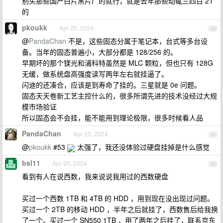
别买那些国产白片黑片厂的就行，就是去年那些动辄三四百 2T
的
pkoukk
Apr 25, 2024
53
@
PandaChan
不是，这些固态分属于笔记本，台式等多台设
备。当年的固态普遍小，大部分都是 128/256 的。
早期坏的那个镁光和浦科特虽然是 MLC 颗粒，但也只有 128G
无缓，做系统盘高强度读写两年左右就挂逼了。
闪迪的还凑合，应该是到寿命了挂的。三星就是 0e 问题。
固态天天卷新工艺主控什么的，很多所谓先进的技术没经过大规
模市场验证
所以固态会不会挂，能不能用到理论极限，很多时候看人品
PandaChan
Apr 25, 2024
54
@
pkoukk
#53
太强了，我还没体验过硬盘挂掉是什么感觉
bsl11
Apr 25, 2024
55
看到有人在说西数，我来说说我用过的西数硬盘
买过一个西数 1TB 和 4TB 的 HDD ，用到现在没出现过问题。
买过一个 2TB 的移动 HDD ，半年之后就挂了，西数售后给我换
了一个。买过一个 SN550 1TB ，用了两年之后挂了，联系京东