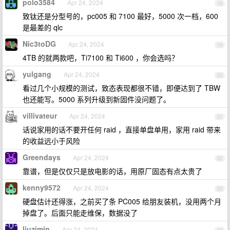
polo3584
Apr 24, 2024
18
致钛还是分型号的，pc005 和 7100 最好，5000 次一档，600
是最差的 qlc
Nic3toDG
Apr 24, 2024
19
4TB 的就两款吧，Ti7100 和 Ti600 ，你会选吗？
yulgang
Apr 24, 2024
20
看过几个小规模的测试，致态表现都很不错，即便达到了 TBW
也还能写。5000 系列升级到新固件没问题了。
villivateur
Apr 24, 2024
21
话说家用的话不要开任何 raid ，直接单盘单用，家用 raid 带来
的收益远小于风险
Greendays
Apr 24, 2024
22
靠谱，但是仅仅只是放电影的话，用原厂固态有点太贵了
kenny9572
Apr 24, 2024
23
硬盘估计还得涨，之前买了条 PC005 给朋友装机，没用两个月
掉盘了。后面只能走维保，数据没了
liuzimin
Apr 24, 2024