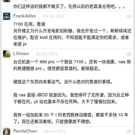
你们这样说的我都不敢买了，先用以前的老盘凑合用吧。。。
FrankAdler
Apr 24, 2024
38
7100 在用，靠谱
另外楼主为什么开发电影刮削器，我也开发过一个，断断续续还
在维护，配合 kodi 在用的，不知道能不能满足你的需求，或者
来提 pr
Liftman
Apr 24, 2024
39
台式机是一个 990 pro 一个致钛 7100 。还有一块海康。nas 用
的希捷酷狼 pro 。感觉都挺靠谱的。都很稳定。
硬盘这个东西向来看运气。没什么绝对的靠谱的事情。
我 nas 直接 JBOD 就是因为，我觉得坏了无所谓，因为反正种
子都在的，pt 站也基本不存在死种。大不了慢慢拉回来。
我有一组加起来 20 个 t 的老西数移动硬盘，都差不多快 10 年
了。现在还都活着呢。只是健康度不理想。
PandaChan
Apr 24, 2024
40