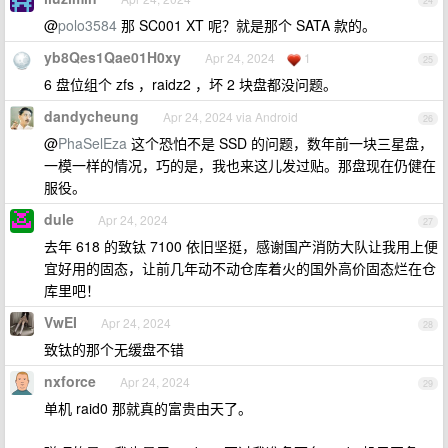
24
@
polo3584
那 SC001 XT 呢？就是那个 SATA 款的。
yb8Qes1Qae01H0xy
Apr 24, 2024
1
25
6 盘位组个 zfs ，raidz2 ，坏 2 块盘都没问题。
dandycheung
Apr 24, 2024 via Android
26
@
PhaSelEza
这个恐怕不是 SSD 的问题，数年前一块三星盘，
一模一样的情况，巧的是，我也来这儿发过贴。那盘现在仍健在
服役。
dule
Apr 24, 2024
27
去年 618 的致钛 7100 依旧坚挺，感谢国产消防大队让我用上便
宜好用的固态，让前几年动不动仓库着火的国外高价固态烂在仓
库里吧！
VwEI
Apr 24, 2024
28
致钛的那个无缓盘不错
nxforce
Apr 24, 2024
29
单机 raid0 那就真的富贵由天了。