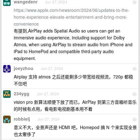
wangedenr
Jun 27, 2024
3
https://www.apple.com/newsroom/2024/06/updates-to-the-
home-experience-elevate-entertainment-and-bring-more-
convenience
有提到,AirPlay adds Spatial Audio so users can get an
immersive audio experience, including support for Dolby
Atmos, when using AirPlay to stream audio from iPhone and
iPad to HomePod and compatible third-party audio
equipment.
joeyzhou
Jun 27, 2024
4
Airplay 支持 atmos 之后还能剩多少带宽给视频流，720p 都稳
不住吧
234ygg
Jun 27, 2024
5
vision pro 新算法顺便下放了而已，AirPlay 到第三方音箱听音乐
的时候有点用，看电影电视剧基本用不着
robbielj
Jun 27, 2024
6
意义不大，全景声还是 HDMI 吧，Homepod 搞 N 个来实现全景
也太奢侈了