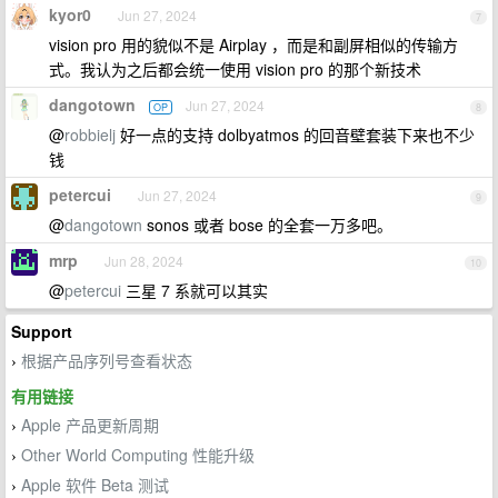
kyor0
Jun 27, 2024
7
vision pro 用的貌似不是 Airplay ，而是和副屏相似的传输方
式。我认为之后都会统一使用 vision pro 的那个新技术
dangotown
Jun 27, 2024
OP
8
@
robbielj
好一点的支持 dolbyatmos 的回音壁套装下来也不少
钱
petercui
Jun 27, 2024
9
@
dangotown
sonos 或者 bose 的全套一万多吧。
mrp
Jun 28, 2024
10
@
petercui
三星 7 系就可以其实
Support
根据产品序列号查看状态
›
有用链接
Apple 产品更新周期
›
Other World Computing 性能升级
›
Apple 软件 Beta 测试
›