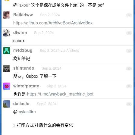
@
lisxour
这个是保存成单文件 html 的，不是 pdf
Raikiriww
Sep 2, 2024
17
https://github.com/ArchiveBox/ArchiveBox
dlwlrm
Sep 2, 2024
18
cubox
m4d3bug
Sep 2, 2024 via Android
19
為知筆記
shintendo
Sep 2, 2024
20
朋友，Cubox 了解一下
winterpotato
Sep 2, 2024
21
也许是
https://t.me/wayback_machine_bot
dallaslu
Sep 2, 2024
22
@
mylastfire
> 打印方式 排版什么的会有变化