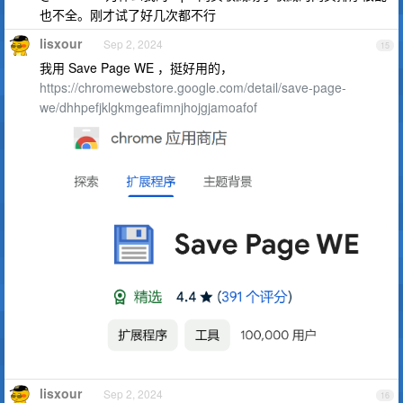
也不全。刚才试了好几次都不行
lisxour
Sep 2, 2024
15
我用 Save Page WE ，挺好用的，
https://chromewebstore.google.com/detail/save-page-
we/dhhpefjklgkmgeafimnjhojgjamoafof
lisxour
Sep 2, 2024
16