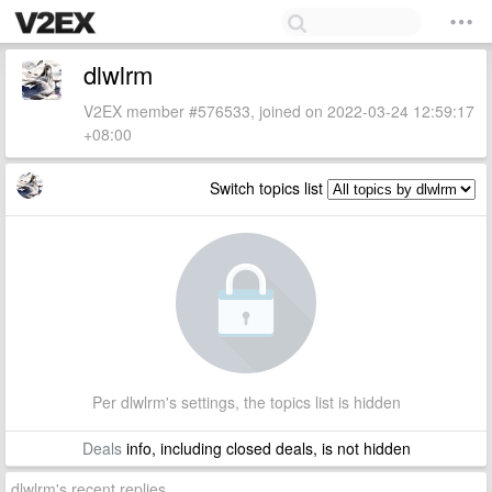
dlwlrm
V2EX member #576533, joined on 2022-03-24 12:59:17
+08:00
Switch topics list
Per dlwlrm's settings, the topics list is hidden
Deals
info, including closed deals, is not hidden
dlwlrm's recent replies