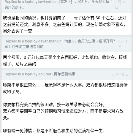
Replied to a topic by kevinmissu
[重发下] 亏 105 万，今天我卖掉了
7 月 13
›
日
惠州的房子。
我也是相同的情况，也打算割肉了……亏了估计有 60 个左右，还好
之前提前还款，利息不多。之前爸妈让买的，现在结婚对象不喜欢，
另外去买了一套
Replied to a topic by dayanshenjun
淘宝 88 会员的生活卡值得开吗？
7 月 1
›
日
早上打开淘宝推送看到的
两个都买，2 元红包每天买个小东西挺好，比如纸巾、收纳盒、接线
端子、贴片之类的
Replied to a topic by AokiNet
两年感情结束
6 月 15 日
›
吵架不是很正常么……我觉得不是什么大事。双方都很珍惜这段感情
就够了啊。
你要想找完美合拍的很困难，换一段关系未必就会变好。
双方都需要调整自己的预期和习惯来适应对方，而不是要求对方改
变。
哪有啥一见钟情，都是不断磨合和生活的点滴相伴一生.