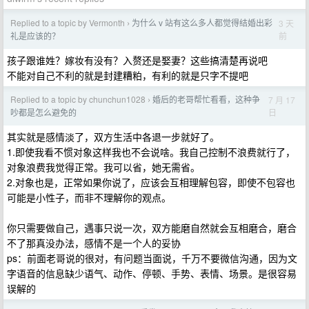
Replied to a topic by Vermonth
为什么 v 站有这么多人都觉得结婚出彩
3 天
›
前
礼是应该的？
孩子跟谁姓？嫁妆有没有？入赘还是娶妻？这些搞清楚再说吧
不能对自己不利的就是封建糟粕，有利的就是只字不提吧
Replied to a topic by chunchun1028
婚后的老哥帮忙看看，这种争
7 月 17
›
日
吵都是怎么避免的
其实就是感情淡了，双方生活中各退一步就好了。
1.即使我看不惯对象这样我也不会说啥。我自己控制不浪费就行了，
对象浪费我觉得正常。我可以省，她无需省。
2.对象也是，正常如果你说了，应该会互相理解包容，即使不包容也
可能是小性子，而非不理解你的观点。
你只需要做自己，遇事只说一次，双方能磨自然就会互相磨合，磨合
不了那真没办法，感情不是一个人的妥协
ps：前面老哥说的很对，有问题当面说，千万不要微信沟通，因为文
字语音的信息缺少语气、动作、停顿、手势、表情、场景。是很容易
误解的