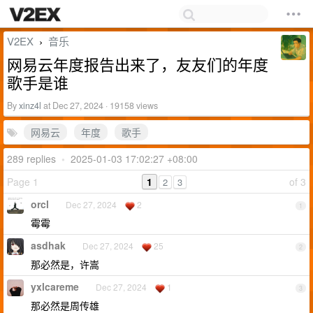
V2EX
音乐
›
网易云年度报告出来了，友友们的年度
歌手是谁
By
xinz4l
at Dec 27, 2024 · 19158 views
网易云
年度
歌手
289 replies
•
2025-01-03 17:02:27 +08:00
Page 1
1
of 3
2
3
orcl
Dec 27, 2024
2
1
霉霉
asdhak
Dec 27, 2024
25
2
那必然是，许嵩
yxlcareme
Dec 27, 2024
1
3
那必然是周传雄