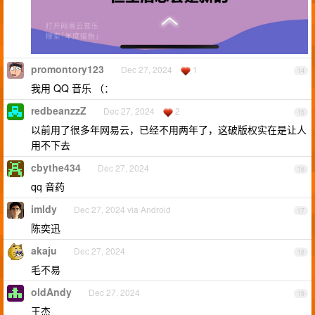
promontory123
Dec 27, 2024
1
14
我用 QQ 音乐 （：
redbeanzzZ
Dec 27, 2024
2
15
以前用了很多年网易云，已经不用两年了，这破版权实在是让人
用不下去
cbythe434
Dec 27, 2024
16
qq 音药
imldy
Dec 27, 2024 via Android
17
陈奕迅
akaju
Dec 27, 2024
18
毛不易
oldAndy
Dec 27, 2024
19
王杰