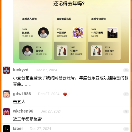
luckyzd
Dec 27, 2024
76
小爱音箱里登录了我的网易云账号，年度音乐变成哄娃睡觉的钢
琴曲。。。
gdw1986
Dec 27, 2024
1
77
告五人
wkchen96
Dec 27, 2024
78
近三年都是赵雷
label
Dec 27, 2024
79