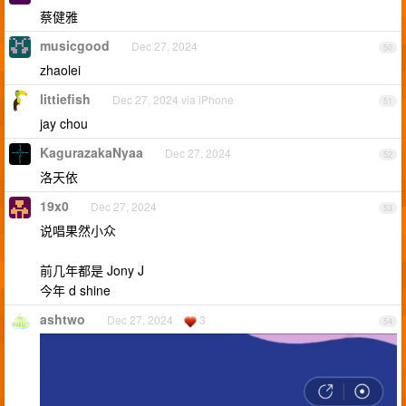
蔡健雅
musicgood
Dec 27, 2024
50
zhaolei
littiefish
Dec 27, 2024 via iPhone
51
jay chou
KagurazakaNyaa
Dec 27, 2024
52
洛天依
19x0
Dec 27, 2024
53
说唱果然小众
前几年都是 Jony J
今年 d shine
ashtwo
Dec 27, 2024
3
54