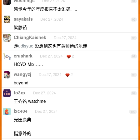
woshihgs
Dec 27, 2024
94
感觉今年的年度报告不太准确。。
sayakafs
Dec 27, 2024
95
梁静茹
ChiangKaishek
Dec 27, 2024
96
@
udisyue
没想到这也有黄师傅的乐迷
crushark
Dec 27, 2024
2
97
HOYO-Mix……
wangyzj
Dec 27, 2024
2
98
beyond
fo3xx
Dec 27, 2024
99
王齐铭 watchme
lxc404
Dec 27, 2024
100
光田康典
挺意外的