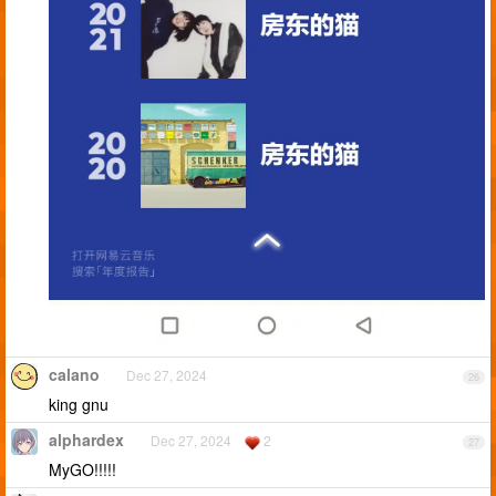
calano
Dec 27, 2024
26
king gnu
alphardex
Dec 27, 2024
2
27
MyGO!!!!!