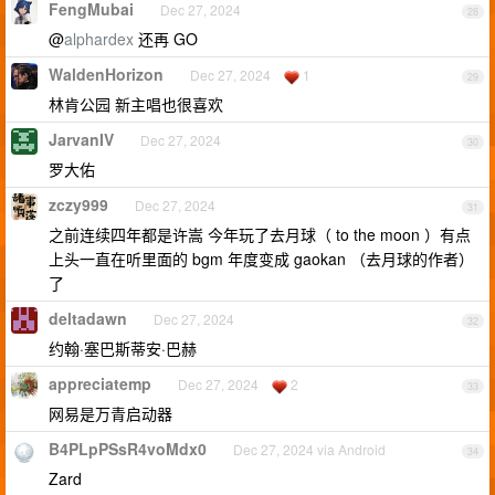
FengMubai
Dec 27, 2024
28
@
alphardex
还再 GO
WaldenHorizon
Dec 27, 2024
1
29
林肯公园 新主唱也很喜欢
JarvanIV
Dec 27, 2024
30
罗大佑
zczy999
Dec 27, 2024
31
之前连续四年都是许嵩 今年玩了去月球（ to the moon ）有点
上头一直在听里面的 bgm 年度变成 gaokan （去月球的作者）
了
deltadawn
Dec 27, 2024
32
约翰·塞巴斯蒂安·巴赫
appreciatemp
Dec 27, 2024
2
33
网易是万青启动器
B4PLpPSsR4voMdx0
Dec 27, 2024 via Android
34
Zard