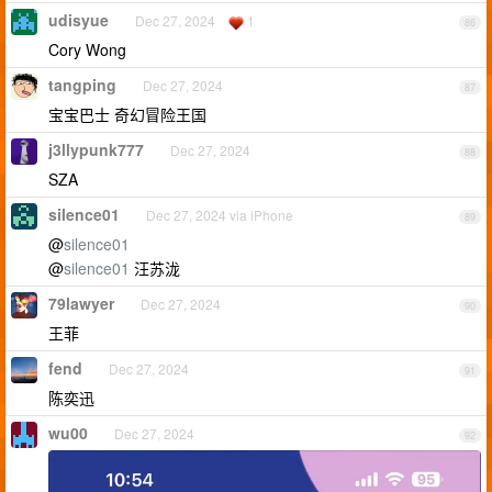
udisyue
Dec 27, 2024
1
86
Cory Wong
tangping
Dec 27, 2024
87
宝宝巴士 奇幻冒险王国
j3llypunk777
Dec 27, 2024
88
SZA
silence01
Dec 27, 2024 via iPhone
89
@
silence01
@
silence01
汪苏泷
79lawyer
Dec 27, 2024
90
王菲
fend
Dec 27, 2024
91
陈奕迅
wu00
Dec 27, 2024
92