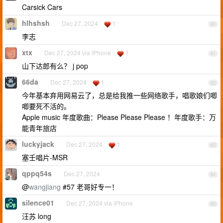
Carsick Cars
hlhshsh
Dec 27, 2024
1
80
李志
xtx
Dec 27, 2024 via iPhone
1
81
山下达郎有么？ j pop
66da
Dec 27, 2024
1
82
今年基本弃用网易云了，总是给我推一些网络歌手，唱歌娘们唧
唧要死不活的。
Apple music 年度歌曲：Please Please Please ！年度歌手：万
能青年旅店
luckyjack
Dec 27, 2024
1
83
塞壬唱片-MSR
qppq54s
Dec 27, 2024
84
@
wangjiang
#57 老哥好专一！
silence01
Dec 27, 2024 via iPhone
85
汪苏 long