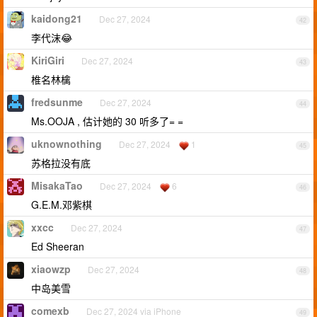
kaidong21
Dec 27, 2024
42
李代沫😂
KiriGiri
Dec 27, 2024
43
椎名林檎
fredsunme
Dec 27, 2024
44
Ms.OOJA , 估计她的 30 听多了= =
uknownothing
Dec 27, 2024
1
45
苏格拉没有底
MisakaTao
Dec 27, 2024
6
46
G.E.M.邓紫棋
xxcc
Dec 27, 2024
47
Ed Sheeran
xiaowzp
Dec 27, 2024
48
中岛美雪
comexb
Dec 27, 2024 via iPhone
49