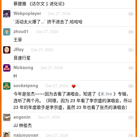
蔡健雅 《达尔文 || 进化论》
Webpoplayer
Dec 27, 2024
65
`活动太火爆了...` 挤不进去了,哈哈哈
zhou01
Dec 27, 2024
66
王菲
JRay
Dec 27, 2024
67
音速行星
Nicksong
Dec 27, 2024
68
iri
socketpeng
Dec 27, 2024
1
69
今年是张杰~~~~因为去看了演唱会，知道了《
未.live
》专辑，
连听了两个月。（同理，因为 23 年看了李宗盛的演唱会，所以
23 年的年度歌手是李宗盛，虽然 23 年也看了张杰的演唱会）
angenin
Dec 27, 2024
70
JJ 林俊杰
najunuoyan
Dec 27, 2024
71