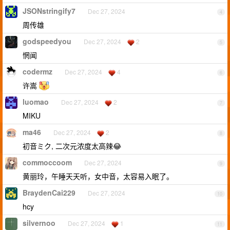
JSONstringify7
Dec 27, 2024
4
周传雄
godspeedyou
Dec 27, 2024
2
5
惘闻
codermz
Dec 27, 2024
4
6
许嵩
luomao
Dec 27, 2024
2
7
MIKU
ma46
Dec 27, 2024
2
8
初音ミク, 二次元浓度太高辣😂
commoccoom
Dec 27, 2024
9
黄丽玲，午睡天天听，女中音，太容易入眠了。
BraydenCai229
Dec 27, 2024
10
hcy
silvernoo
Dec 27, 2024
1
11