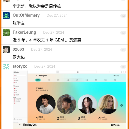
李宗盛，我以为会是周传雄
OutOfMemery
Dec 27, 2024
72
张学友
FakerLeung
Dec 27, 2024
73
近 5 年，4 年农夫 1 年 GEM 。意满离
0x663
Dec 27, 2024
74
罗大佑
storyxc
Dec 27, 2024
75